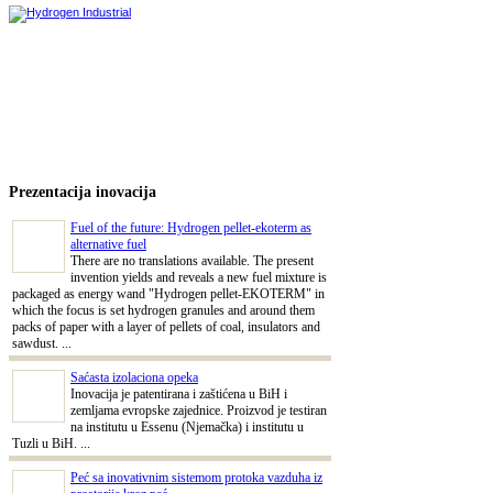
Prezentacija inovacija
Fuel of the future: Hydrogen pellet-ekoterm as
alternative fuel
There are no translations available. The present
invention yields and reveals a new fuel mixture is
packaged as energy wand "Hydrogen pellet-EKOTERM" in
which the focus is set hydrogen granules and around them
packs of paper with a layer of pellets of coal, insulators and
sawdust. ...
Saćasta izolaciona opeka
Inovacija je patentirana i zaštićena u BiH i
zemljama evropske zajednice. Proizvod je testiran
na institutu u Essenu (Njemačka) i institutu u
Tuzli u BiH. ...
Peć sa inovativnim sistemom protoka vazduha iz