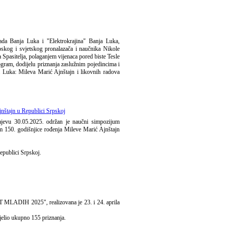
ada Banja Luka i "Elektrokrajina" Banja Luka,
rpskog i svjetskog pronalazača i naučnika Nikole
Spasitelja, polaganjem vijenaca pored biste Tesle
gram, dodijelu priznanja zaslužnim pojedincima i
 Luka: Mileva Marić Ajnštajn i likovnih radova
nštajn u Republici Srpskoj
ajevu 30.05.2025. održan je naučni simpozijum
150. godišnjice rođenja Mileve Marić Ajnštajn
epublici Srpskoj.
ST MLADIH 2025", realizovana je 23. i 24. aprila
ijelio ukupno 155 priznanja.