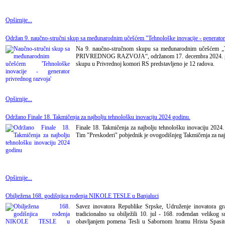
Opširnije...
Održan 9. naučno-stručni skup sa međunarodnim učešćem "Tehnološke inovacije - generator
Na 9. naučno-stručnom skupu sa međunarodnim uče
PRIVREDNOG RAZVOJA“, održanom 17. decembra 2024. godin
skupu u Privrednoj komori RS predstavljeno je 12 radova.
Opširnije...
Održano Finale 18. Takmičenja za najbolju tehnološku inovaciju 2024 godinu.
Finale 18. Takmičenja za najbolju tehnološku inovaciju 2024
Tim "Preskoderi" pobjednik je ovogodišnjeg Takmičenja za naj
Opširnije...
Obilježena 168. godišnjica rođenja NIKOLE TESLE u Banjaluci
Savez inovatora Republike Srpske, Udruženje inovatora gr
tradicionalno su obilježili 10. jul - 168. rođendan velikog 
obavljanjem pomena Tesli u Sabornom hramu Hrista Spasitel