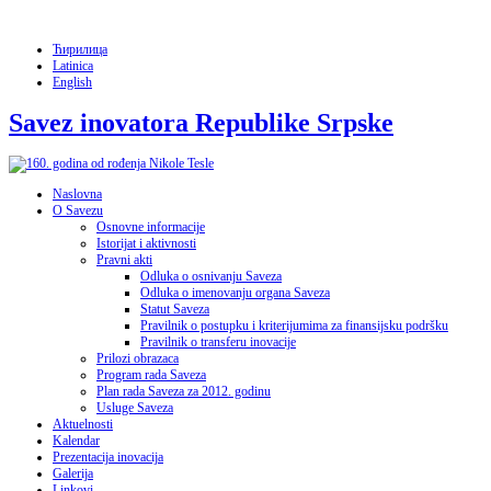
Ћирилица
Latinica
English
Savez inovatora Republike Srpske
Naslovna
O Savezu
Osnovne informacije
Istorijat i aktivnosti
Pravni akti
Odluka o osnivanju Saveza
Odluka o imenovanju organa Saveza
Statut Saveza
Pravilnik o postupku i kriterijumima za finansijsku podršku
Pravilnik o transferu inovacije
Prilozi obrazaca
Program rada Saveza
Plan rada Saveza za 2012. godinu
Usluge Saveza
Aktuelnosti
Kalendar
Prezentacija inovacija
Galerija
Linkovi