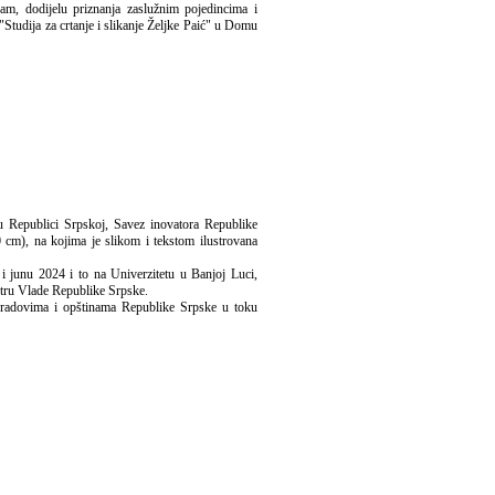
ram, dodijelu priznanja zaslužnim pojedincima i
"Studija za crtanje i slikanje Željke Paić" u Domu
 Republici Srpskoj, Savez inovatora Republike
 cm), na kojima je slikom i tekstom ilustrovana
 i junu 2024 i to na Univerzitetu u Banjoj Luci,
ru Vlade Republike Srpske.
gradovima i opštinama Republike Srpske u toku