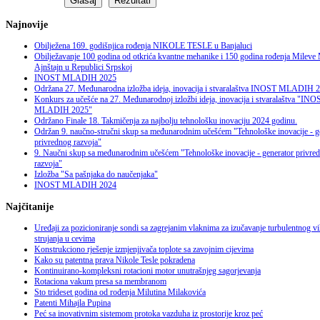
Najnovije
Obilježena 169. godišnjica rođenja NIKOLE TESLE u Banjaluci
Obilježavanje 100 godina od otkrića kvantne mehanike i 150 godina rođenja Mileve
Ajnštajn u Republici Srpskoj
INOST MLADIH 2025
Održana 27. Međunarodna izložba ideja, inovacija i stvaralaštva INOST MLADIH 
Konkurs za učešće na 27. Međunarodnoj izložbi ideja, inovacija i stvaralaštva "INO
MLADIH 2025"
Održano Finale 18. Takmičenja za najbolju tehnološku inovaciju 2024 godinu.
Održan 9. naučno-stručni skup sa međunarodnim učešćem "Tehnološke inovacije - g
privrednog razvoja"
9. Naučni skup sa međunarodnim učešćem "Tehnološke inovacije - generator privre
razvoja"
Izložba "Sa pašnjaka do naučenjaka"
INOST MLADIH 2024
Najčitanije
Uređaji za pozicioniranje sondi sa zagrejanim vlaknima za izučavanje turbulentnog v
strujanja u cevima
Konstrukciono rješenje izmjenjivača toplote sa zavojnim cijevima
Kako su patentna prava Nikole Tesle pokradena
Kontinuirano-kompleksni rotacioni motor unutrašnjeg sagorjevanja
Rotaciona vakum presa sa membranom
Sto trideset godina od rođenja Milutina Milakovića
Patenti Mihajla Pupina
Peć sa inovativnim sistemom protoka vazduha iz prostorije kroz peć