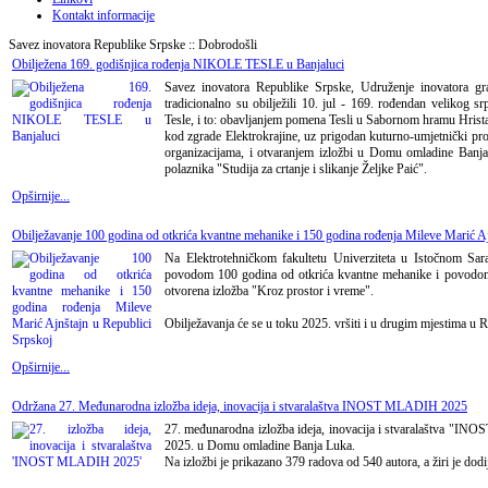
Kontakt informacije
Savez inovatora Republike Srpske :: Dobrodošli
Obilježena 169. godišnjica rođenja NIKOLE TESLE u Banjaluci
Savez inovatora Republike Srpske, Udruženje inovatora gr
tradicionalno su obilježili 10. jul - 169. rođendan velikog s
Tesle, i to: obavljanjem pomena Tesli u Sabornom hramu Hrista 
kod zgrade Elektrokrajine, uz prigodan kuturno-umjetnički pro
organizacijama, i otvaranjem izložbi u Domu omladine Banja
polaznika "Studija za crtanje i slikanje Željke Paić".
Opširnije...
Obilježavanje 100 godina od otkrića kvantne mehanike i 150 godina rođenja Mileve Marić Aj
Na Elektrotehničkom fakultetu Univerziteta u Istočnom Sar
povodom 100 godina od otkrića kvantne mehanike i povodom 
otvorena izložba "Kroz prostor i vreme".
Obilježavanja će se u toku 2025. vršiti i u drugim mjestima u R
Opširnije...
Održana 27. Međunarodna izložba ideja, inovacija i stvaralaštva INOST MLADIH 2025
27. međunarodna izložba ideja, inovacija i stvaralaštva "INO
2025. u Domu omladine Banja Luka.
Na izložbi je prikazano 379 radova od 540 autora, a žiri je dod