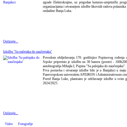
zgrade Elektrokrajine, uz prigodan kuturno-umjetnički prog
organizacijama i otvaranjem izložbe likovnih radova polaznika 
omladine Banja Luka.
Opširnije...
Izložba "Sa pašnjaka do naučenjaka"
Povodom obilježavanja 170. godišnjice Pupinovog rođenja u
Srpske pripremio je izložbu na 30 banera (posteri - 100h200
autobiografija Mihajla I, Pupina "Sa pašnjaka do naučenjaka".
Prva postavka i otvaranje izložbe bilo je u Banjaluci u maju
Panevropskom univerzitetu APEIRON i Administrativnom cent
Pored Banja Luke, planirano je održavanje izložbe u svim 
2024/2025.
Opširnije...
Video
Fotografije