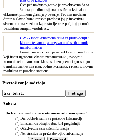
prostorije kroz peć
Ova peć na čvrsto gorivo je projektovana da sa
što manjim dimenzijama dostiže maksimalnu
efikasnost prilikom grijanja prostorije. Peć ima moderan
dizajn a glavna konkurenstka prednost joj je inovativni
sistem protoka vazduha iz prostorije kroz peć, koji pomoću
ventilatora izmijeni vazduh iz...
CW3 - modularna radna ćelija za proizvodnju /
kloniranje namotaja megavatnih distribucionih
transformatora
Inovativna konstrukcija sa rasklopivim modulima
koji imaju ugrađenu vlastitu mehanotroniku, napojni i
komunikacioni konektor. Može se brzo prekonfigurisati po
trenutnim zahtjevima proizvodnje korisnika, i proširiti novim
modulima za posebne namjene. ...
Pretraživanje sadržaja
Anketa
Da li ste zadovoljni prezentovanim informacijama?
Da, dobio/la sam sve potrebne informacije
Smatram da bi sajt trebao biti pregledniji
Očekivao/la sam više informacija
Ne, stranica ne pruža dovoljno informacija