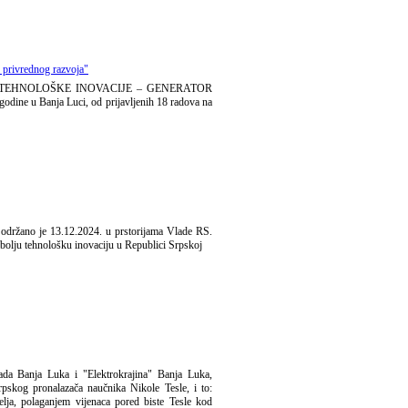
 privrednog razvoja"
šćem „TEHNOLOŠKE INOVACIJE – GENERATOR
e u Banja Luci, od prijavljenih 18 radova na
. održano je 13.12.2024. u prstorijama Vlade RS.
bolju tehnološku inovaciju u Republici Srpskoj
ada Banja Luka i "Elektrokrajina" Banja Luka,
srpskog pronalazača naučnika Nikole Tesle, i to:
ja, polaganjem vijenaca pored biste Tesle kod