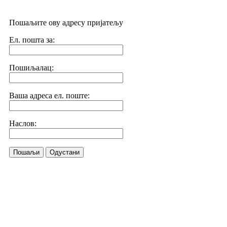
Пошаљите ову адресу пријатељу
Ел. пошта за:
Пошиљалац:
Ваша адреса ел. поште:
Наслов:
Пошаљи
Одустани