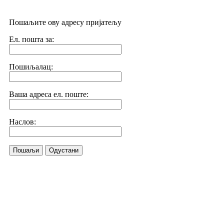
Пошаљите ову адресу пријатељу
Ел. пошта за:
Пошиљалац:
Ваша адреса ел. поште:
Наслов:
Пошаљи
Одустани