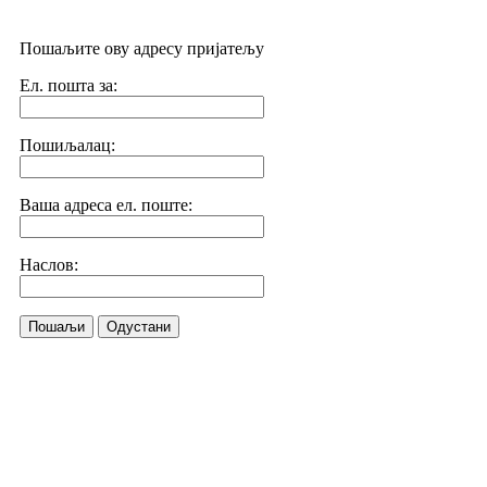
Пошаљите ову адресу пријатељу
Ел. пошта за:
Пошиљалац:
Ваша адреса ел. поште:
Наслов:
Пошаљи
Одустани