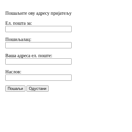
Пошаљите ову адресу пријатељу
Ел. пошта за:
Пошиљалац:
Ваша адреса ел. поште:
Наслов:
Пошаљи
Одустани