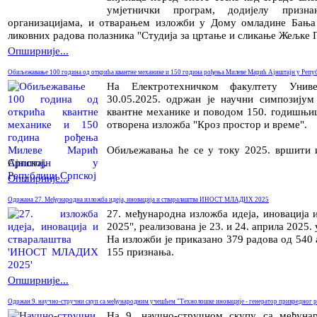
умјетнички програм, додијелу призн
организацијама, и отварањем изложби у Дому омладине Бања
ликовних радова полазника "Студија за цртање и сликање Жељке 
Опширније...
Обиљежавање 100 година од открића квантне механике и 150 година рођења Милеве Марић Ајнштајн у Репу
На Електротехничком факултету Унив
30.05.2025. одржан је научни симпозију
квантне механике и поводом 150. годишњи
отворена изложба "Кроз простор и време".
Обиљежавања ће се у току 2025. вршити 
Српској.
Опширније...
Одржана 27. Међународна изложба идеја, иновација и стваралаштва ИНОСТ МЛАДИХ 2025
27. међународна изложба идеја, иноваци
2025", реализована је 23. и 24. априла 2025
На изложби је приказано 379 радова од 540 
155 признања.
Опширније...
Одржан 9. научнo-стручни скуп са међународним учешћем "Технолошке иновације - генератор привредног р
На 9. научно-стручном скупу са међу