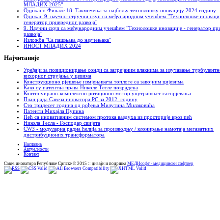
МЛАДИХ 2025"
Oдржано Финале 18. Такмичења за најбољу технолошку иновацију 2024 годину.
Одржан 9. научнo-стручни скуп са међународним учешћем "Технолошке иновациј
генератор привредног развоја"
9. Научни скуп са међународним учешћем "Технолошке иновације - генератор пр
развоја"
Изложба "Са пашњака до научењака"
ИНОСТ МЛАДИХ 2024
Најчитаније
Уређаји за позиционирање сонди са загрејаним влакнима за изучавање турбулентн
вихорног струјања у цевима
Конструкционо рјешење измјењивача топлоте са завојним цијевима
Како су патентна права Никoлe Тесле покрадена
Континуирано-комплексни ротациони мотор унутрашњег сагорјевања
План рада Савеза иноватора РС за 2012. годину
Сто тридесет година од рођења Милутина Милаковића
Патенти Михајла Пупина
Пећ са иновативним системом протока ваздуха из просторије кроз пећ
Никола Тесла - Господар свијета
CW3 - модуларна радна ћелија за производњу / клонирање намотаја мегаватних
дистрибуционих трансформатора
Насловна
Актуелности
Контакт
Савез иноватора Републике Српске © 2015 :: дизајн и подршка
МЕДИсофт - медицински софтвер