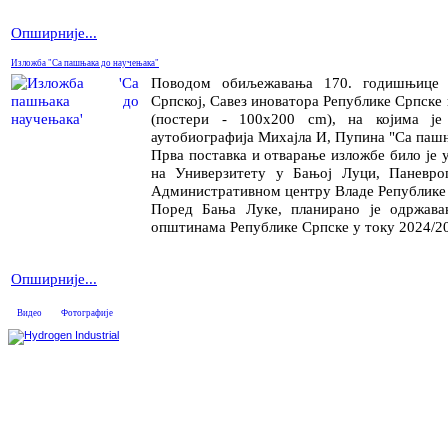
Опширније...
Изложба "Са пашњака до научењака"
Поводом обиљежавања 170. годишњице 
Српској, Савез иноватора Републике Српске 
(постери - 100х200 cm), на којима је
аутобиографија Михајла И, Пупина "Са пашњ
Прва поставка и отварање изложбе било је у
на Универзитету у Бањој Луци, Паневр
Административном центру Владе Републике
Поред Бања Луке, планирано је одржав
општинама Републике Српске у току 2024/2
Опширније...
Видео
Фотографије