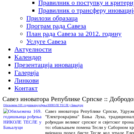
Правилник о поступку и критери
Правилник о трансферу иновациј
Прилози образаца
Програм рада Савеза
План рада Савеза за 2012. годину
Услуге Савеза
Актуелности
Календар
Презентација иновација
Галерија
Линкови
Контакт
Савез иноватора Републике Српске :: Доброд
Обиљежена 169. годишњица рођења НИКОЛЕ ТЕСЛЕ у Бањалуци
Савез иноватора Републике Српске, Удруж
"Електрокрајина" Бања Лука, традициона
рођендан великог српског и свјетског прона
то: обављањем помена Тесли у Саборном х
вијенаца поред бисте Тесле код зграде Еле