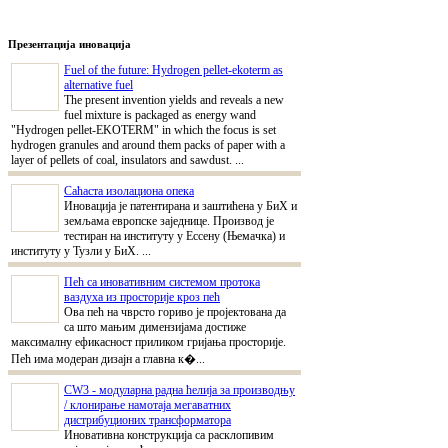
Презентација иновација
Fuel of the future: Hydrogen pellet-ekoterm as
alternative fuel
The present invention yields and reveals a new
fuel mixture is packaged as energy wand
"Hydrogen pellet-EKOTERM" in which the focus is set
hydrogen granules and around them packs of paper with a
layer of pellets of coal, insulators and sawdust. ...
Саћаста изолациона опека
Иновација је патентирана и заштићена у БиХ и
земљама европске заједнице. Производ је
тестиран на институту у Ессену (Њемачка) и
институту у Тузли у БиХ. ...
Пећ са иновативним системом протока
ваздуха из просторије кроз пећ
Ова пећ на чврсто гориво је пројектована да
са што мањим димензијама достиже
максималну ефикасност приликом гријања просторије.
Пећ има модеран дизајн а главна к�...
CW3 - модуларна радна ћелија за производњу
/ клонирање намотаја мегаватних
дистрибуционих трансформатора
Иновативна конструкција са расклопивим