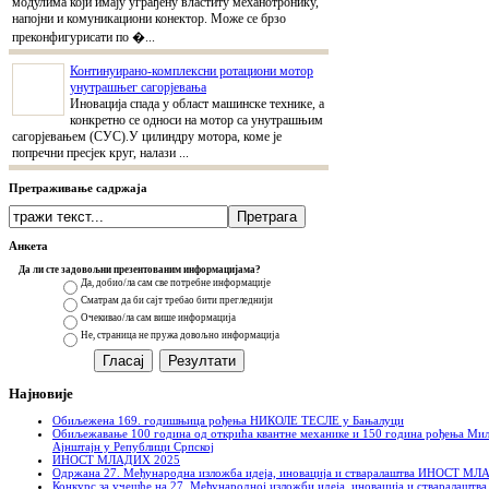
модулима који имају уграђену властиту механотронику,
напојни и комуникациони конектор. Може се брзо
преконфигурисати по �...
Континуирано-комплексни ротациони мотор
унутрашњег сагорјевања
Иновација спада у област машинске технике, а
конкретно се односи на мотор са унутрашњим
сагорјевањем (СУС).У цилиндру мотора, коме је
попречни пресјек круг, налази ...
Претраживање садржаја
Анкета
Да ли сте задовољни презентованим информацијама?
Да, добио/ла сам све потребне информације
Сматрам да би сајт требао бити прегледнији
Очекивао/ла сам више информација
Не, страница не пружа довољно информација
Најновије
Обиљежена 169. годишњица рођења НИКОЛЕ ТЕСЛЕ у Бањалуци
Обиљежавање 100 година од открића квантне механике и 150 година рођења Ми
Ајнштајн у Републици Српској
ИНОСТ МЛАДИХ 2025
Одржана 27. Међународна изложба идеја, иновација и стваралаштва ИНОСТ М
Конкурс за учешће на 27. Међународној изложби идеја, иновација и стваралашт