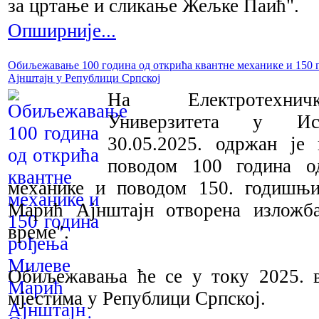
за цртање и сликање Жељке Паић".
Опширније...
Обиљежавање 100 година од открића квантне механике и 150
Ајнштајн у Републици Српској
На Електротехнич
Универзитета у Ис
30.05.2025. одржан је
поводом 100 година о
механике и поводом 150. годишњ
Марић Ајнштајн отворена изложб
време".
Обиљежавања ће се у току 2025. 
мјестима у Републици Српској.