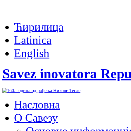
Ћирилица
Latinica
English
Savez inovatora Repu
Насловна
О Савезу
Основне информациј