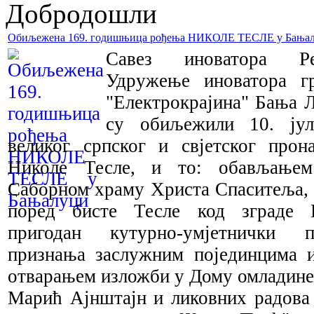
Добродошли
Обиљежена 169. годишњица рођења НИКОЛЕ ТЕСЛЕ у Бања
Савез иноватора Ре
Удружење иноватора г
"Електрокрајина" Бања 
су обиљежили 10. jул
великог српског и свјетског прон
Николе Тесле, и то: обављање
Саборном храму Христа Спаситеља, 
поред бисте Тесле код зграде Е
пригодан кутурно-умјетнички п
признања заслужним појединцима и
отварањем изложби у Дому омладине
Марић Ајнштајн и ликовних радова 