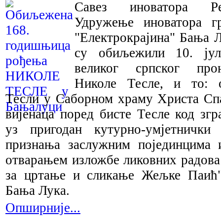
Савез иноватора Ре
Удружење иноватора г
"Електрокрајина" Бања 
су обиљежили 10. jул
великог српског прон
Николе Тесле, и то: 
Тесли у Саборном храму Христа Сп
вијенаца поред бисте Тесле код згр
уз пригодан кутурно-умјетнички 
признања заслужним појединцима 
отварањем изложбе ликовних радова
за цртање и сликање Жељке Паић
Бања Лука.
Опширније...