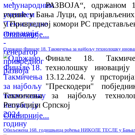
РАЗВОЈА“, одржаном 1
године у Бања Луци, од пријављених
у Привредној комори РС представљен
Опширније...
Oдржано Финале 18. Такмичења за најбољу технолошку иновац
Финале 18. Такмич
технолошку иновацију
13.12.2024. у прстори
"Прескодери" побједн
Такмичења за најбољу техноло
Републици Српској
Опширније...
Обиљежена 168. годишњица рођења НИКОЛЕ ТЕСЛЕ у Бања