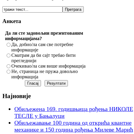
Анкета
Да ли сте задовољни презентованим
информацијама?
Да, добио/ла сам све потребне
информације
Сматрам да би сајт требао бити
прегледнији
Очекивао/ла сам више информација
Не, страница не пружа довољно
информација
Најновије
Обиљежена 169. годишњица рођења НИКОЛЕ
ТЕСЛЕ у Бањалуци
Обиљежавање 100 година од открића квантне
механике и 150 година рођења Милеве Марић