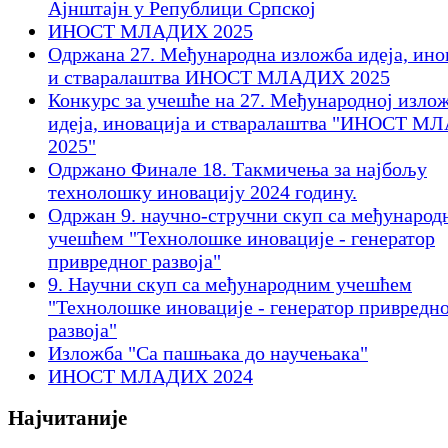
Ајнштајн у Републици Српској
ИНОСТ МЛАДИХ 2025
Одржана 27. Међународна изложба идеја, ино
и стваралаштва ИНОСТ МЛАДИХ 2025
Конкурс за учешће на 27. Међународној изло
идеја, иновација и стваралаштва "ИНОСТ 
2025"
Oдржано Финале 18. Такмичења за најбољу
технолошку иновацију 2024 годину.
Одржан 9. научнo-стручни скуп са међунаро
учешћем "Технолошке иновације - генератор
привредног развоја"
9. Научни скуп са међународним учешћем
"Технолошке иновације - генератор привредн
развоја"
Изложба "Са пашњака до научењака"
ИНОСТ МЛАДИХ 2024
Најчитаније