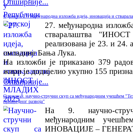
Опширније...
Одржана 27. Међународна изложба идеја, иновација и ств
27. међународна изложба
стваралаштва "ИНОС
реализована је 23. и 24.
омладине Бања Лука.
На изложби је приказано 379 радов
жири је додијелио укупно 155 призн
Опширније...
Одржан 9. научнo-стручни скуп са међународним учешћем "Те
привредног развоја"
На 9. научно-стр
међународним учеш
ИНОВАЦИЈЕ – ГЕНЕР