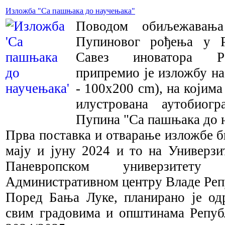
Изложба "Са пашњака до научењака"
Поводом обиљежавања
Пупиновог рођења у Р
Савез иноватора Р
припремио је изложбу на
- 100х200 cm), на којима
илустрована аутобиог
Пупина "Са пашњака до 
Прва поставка и отварање изложбе б
мају и јуну 2024 и то на Универзи
Паневропском универзит
Административном центру Владе Реп
Поред Бања Луке, планирано је о
свим градовима и општинама Репуб