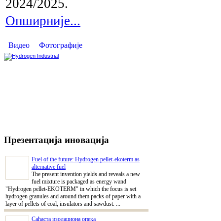
2024/2025.
Опширније...
Видео
Фотографије
Презентација иновација
Fuel of the future: Hydrogen pellet-ekoterm as
alternative fuel
The present invention yields and reveals a new
fuel mixture is packaged as energy wand
"Hydrogen pellet-EKOTERM" in which the focus is set
hydrogen granules and around them packs of paper with a
layer of pellets of coal, insulators and sawdust. ...
Саћаста изолациона опека