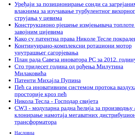
Уређаји за позиционирање сонди са загрејани
влакнима за изучавање турбулентног вихорно
струјања у цевима
Конструкционо рјешење измјењивача топлоте
завојним цијевима
Како су патентна права Никoлe Тесле покраде
Континуирано-комплексни ротациони мотор
унутрашњег сагорјевања
План рада Савеза иноватора РС за 2012. годин
Сто тридесет година од рођења Милутина
Милаковића
Патенти Михајла Пупина
Пећ са иновативним системом протока ваздух
просторије кроз пећ
Никола Тесла - Господар свијета
CW3 - модуларна радна ћелија за производњу 
клонирање намотаја мегаватних дистрибуцио
трансформатора
Насловна