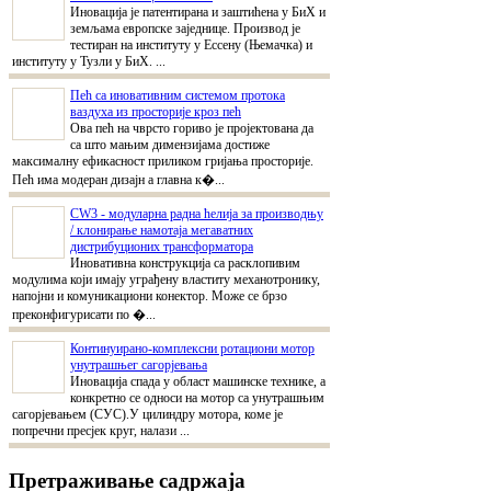
Иновација је патентирана и заштићена у БиХ и
земљама европске заједнице. Производ је
тестиран на институту у Ессену (Њемачка) и
институту у Тузли у БиХ. ...
Пећ са иновативним системом протока
ваздуха из просторије кроз пећ
Ова пећ на чврсто гориво је пројектована да
са што мањим димензијама достиже
максималну ефикасност приликом гријања просторије.
Пећ има модеран дизајн а главна к�...
CW3 - модуларна радна ћелија за производњу
/ клонирање намотаја мегаватних
дистрибуционих трансформатора
Иновативна конструкција са расклопивим
модулима који имају уграђену властиту механотронику,
напојни и комуникациони конектор. Може се брзо
преконфигурисати по �...
Континуирано-комплексни ротациони мотор
унутрашњег сагорјевања
Иновација спада у област машинске технике, а
конкретно се односи на мотор са унутрашњим
сагорјевањем (СУС).У цилиндру мотора, коме је
попречни пресјек круг, налази ...
Претраживање садржаја