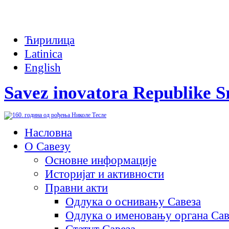
Ћирилица
Latinica
English
Savez inovatora Republike S
Насловна
О Савезу
Основне информације
Историјат и активности
Правни акти
Одлука о оснивању Савеза
Одлука о именовању органа Сав