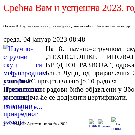
Срећна Вам и успјешна 2023. г
Одржан 8. Научно-стручни скуп са међународним учешћем "Технолошке иновације - г
среда, 04 јануар 2023 08:48
На 8. научно-стручном ск
„ТЕХНОЛОШКЕ ИНОВА
ВРЕДНОГ РАЗВОЈА“, одржано
Бања Луци, од пријављених 
комори РС представљено је 10 радова.
Прeзeнтoвaни рaдoви бићe oбjaвљeни у Збo
учeсницимa ћe сe дoдjeлити цeртификaти.
Опширније...
Милева Марић Ајнштајн - изложба у 2022