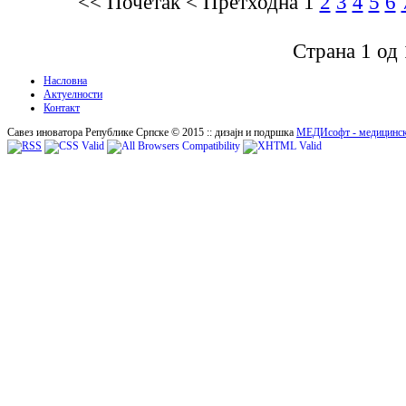
<<
Почетак
<
Претходна
1
2
3
4
5
6
Страна 1 од
Насловна
Актуелности
Контакт
Савез иноватора Републике Српске © 2015 :: дизајн и подршка
МЕДИсофт - медицинск