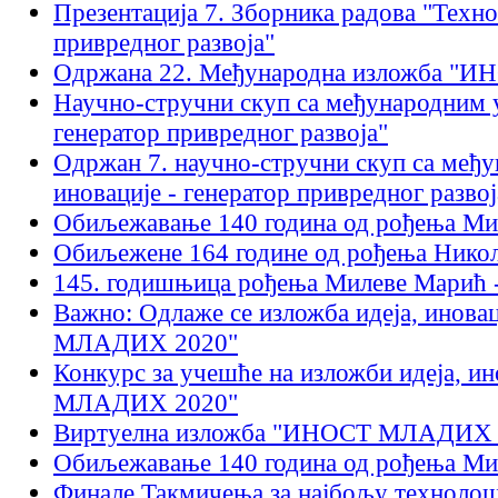
Презентација 7. Зборника радова "Техн
привредног развоја"
Одржана 22. Међународна изложба "
Научно-стручни скуп са међународним 
генератор привредног развоја"
Одржан 7. научно-стручни скуп са ме
иновације - генератор привредног развој
Обиљежавање 140 година од рођења Ми
Обиљежене 164 године од рођења Никол
145. годишњица рођења Милеве Марић 
Важно: Одлаже се изложбa идеја, инов
МЛАДИХ 2020"
Конкурс за учешће на изложби идеја, и
МЛАДИХ 2020"
Виртуелна изложба "ИНОСТ МЛАДИХ 
Обиљежавање 140 година од рођења Ми
Финале Такмичења за најбољу технолош