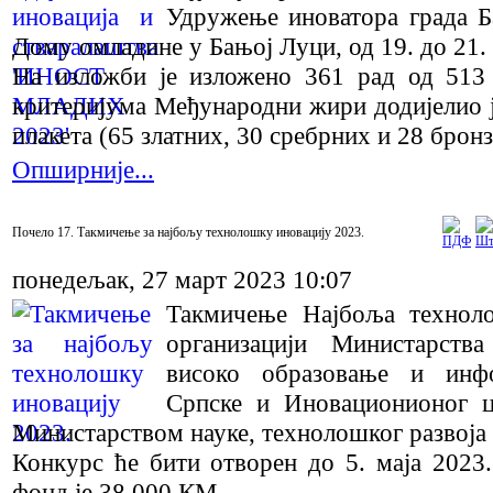
Удружење иноватора града Б
Дому омладине у Бањој Луци, од 19. до 21. 
На изложби је изложено 361 рад од 513 
критеријума Међународни жири додијелио ј
плакета (65 златних, 30 сребрних и 28 брон
Опширније...
Почело 17. Такмичење за најбољу технолошку иновацију 2023.
понедељак, 27 март 2023 10:07
Такмичење Најбоља технол
организацији Министарств
високо образовање и инф
Српске и Иновационионог 
Министарством науке, технолошког развоја 
Конкурс ће бити отворен до 5. маја 2023
фонд је 38.000 КМ.