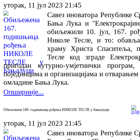
уторак, 11 јул 2023 21:45
Савез иноватора Републике С
Бања Лука и "Електрокраји
обиљежили 10. јул, 167. ро
Николе Тесле, и то: обав
храму Христа Спаситеља, п
Тесле код зграде Електрок
пригодан кутурно-умјетнички програм,
појединцима и организацијама и отварањем
омладине Бања Лука.
Опширније...
Обиљежена 168. годишњица рођења НИКОЛЕ ТЕСЛЕ у Бањалуци
уторак, 11 јул 2023 21:45
Савез иноватора Републике С