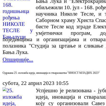
Бања Лука и "Електрокрајин
обиљежили 10. jул - 168. рођ
научника Николе Тесле, и
Саборном храму Христа Спас
бисте Тесле код зграде Елек
умјетнички програм, до
појединцима и организацијама и отвар
полазника "Студија за цртање и сликањ
Бања Лука.
Опширније...
Одржана 25. изложба идеја, иновација и стваралаштва "ИНОСТ МЛАДИХ 2023"
субота, 22 април 2023 10:55
Успјешно је релизована - ју
идеја, иновација и ствар
коју су организовали Саве