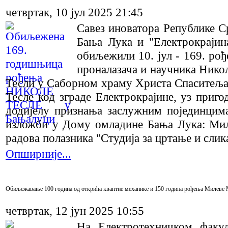
четвртак, 10 јул 2025 21:45
Савез иноватора Републике С
Бања Лука и "Електрокрајин
обиљежили 10. jул - 169. рођ
проналазача и научника Нико
Тесли у Саборном храму Христа Спаситеља,
Тесле код зграде Електрокрајине, уз приг
додијелу признања заслужним појединцима
изложби у Дому омладине Бања Лука: Мил
радова полазника "Студија за цртање и сли
Опширније...
Обиљежавање 100 година од открића квантне механике и 150 година рођења Милеве 
четвртак, 12 јун 2025 10:55
На Електротехничком факу