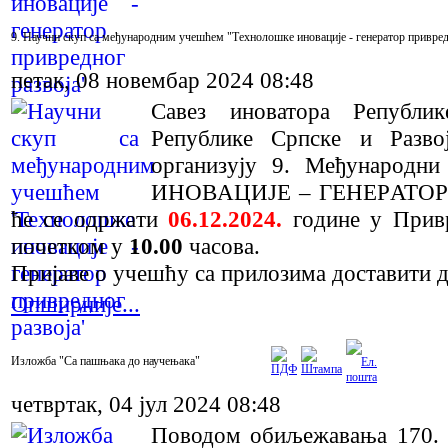
9. Научни скуп са међународним учешћем "Технолошке иновације - генератор привред
петак, 08 новембар 2024 08:48
Сaвeз иноватора Рeпубли
Рeпубликe Српскe и Рaзвo
oргaнизуjу 9. Meђунaрoд
ИНOВAЦИJE – ГEНEРATOР 
ћe сe oдржaти
06.12.2024.
гoдинe у Прив
пoчeткoм у
10.00
чaсoвa.
Приjaвe o учeшћу са прилозима дoстaвити 
Опширније...
Изложба "Са пашњака до научењака"
четвртак, 04 јул 2024 08:48
Поводом обиљежавања 170.