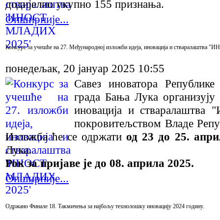
додијелио укупно 155 признања.
Опширније...
Конкурс за учешће на 27. Међународној изложби идеја, иновација и стваралаштва
понедељак, 20 јануар 2025 10:55
Савез иноватора Републик
града Бања Лука организују
иновација и стваралаштва
покровитељством Владе Репу
Изложба ће се одржати
од 23 до 25. апри
Лука.
Рок за пријаве је до 08. априла 2025.
Опширније...
Oдржано Финале 18. Такмичења за најбољу технолошку иновацију 2024 годину.