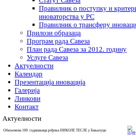
Статут Савеза
Правилник о поступку и критер
иноваторства у РС
Правилник о трансферу иноваци
Прилози образаца
Програм рада Савеза
План рада Савеза за 2012. годину
Услуге Савеза
Актуелности
Календар
Презентација иновација
Галерија
Линкови
Контакт
Актуелности
Обиљежена 169. годишњица рођења НИКОЛЕ ТЕСЛЕ у Бањалуци