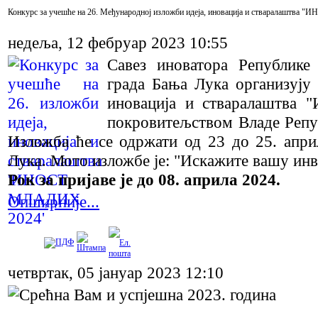
Конкурс за учешће на 26. Међународној изложби идеја, иновација и стваралаштва
недеља, 12 фебруар 2023 10:55
Савез иноватора Републик
града Бања Лука организују
иновација и стваралаштва
покровитељством Владе Репу
Изложба ће се одржати од 23 до 25. апр
Лука. Мото изложбе је: "Искажите вашу инв
Рок за пријаве је до 08. априла 2024.
Опширније...
четвртак, 05 јануар 2023 12:10