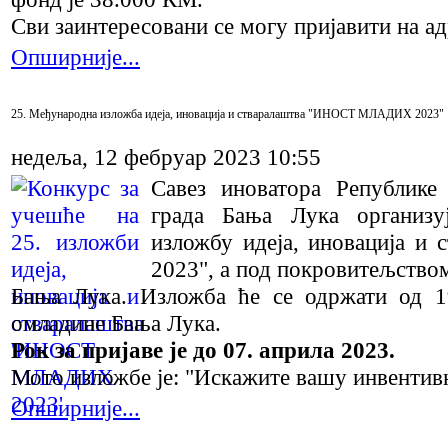
Сви заинтересовани се могу пријавити на а
Опширније...
25. Међународна изложба идеја, иновација и стваралаштва "ИНОСТ МЛАДИХ 2023"
недеља, 12 фебруар 2023 10:55
Савез иноватора Републик
града Бања Лука организу
изложбу идеја, иновација
2023", а под покровитељство
Бања Лука. Изложба ће се одржати од 1
омладине Бања Лука.
Рок за пријаве је до 07. априла 2023.
Мото изложбе је: "Искажите вашу инвентив
Опширније...