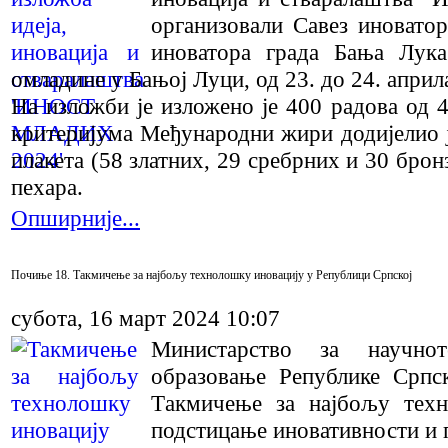
организовали Савез иновато
иноватора града Бања Лук
омладине у Бањој Луци, од 23. до 24. април
На изложби је изложено је 400 радова од 
критеријума Међународни жири додијелио ј
плакета (58 златних, 29 сребрних и 30 бро
пехара.
Опширније...
Почиње 18. Такмичење за најбољу технолошку иновацију у Републици Српској
субота, 16 март 2024 10:07
Министарство за научно
образовање Републике Српск
Tакмичење за најбољу техн
подстицање иновативности и 