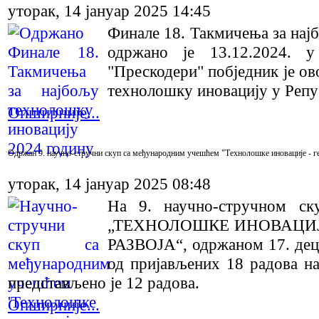
уторак, 14 јануар 2025 14:45
Финале 18. Такмичења за нај
одржано је 13.12.2024. 
"Прескодери" побједник је о
технолошку иновацију у Репу
Опширније...
Одржан 9. научнo-стручни скуп са међународним учешћем "Технолошке иновације - ге
уторак, 14 јануар 2025 08:48
На 9. научно-стручном ск
„ТЕХНОЛОШКЕ ИНОВАЦИЈ
РАЗВОЈА“, одржаном 17. дец
од пријављених 18 радова н
представљено је 12 радова.
Опширније...