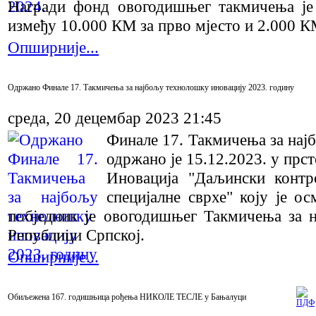
Награди фонд овогодишњег такмичења је 
између 10.000 КМ за прво мјесто и 2.000 К
Опширније...
Oдржано Финале 17. Такмичења за најбољу технолошку иновацију 2023. годину
среда, 20 децембар 2023 21:45
Финале 17. Такмичења за нај
одржано је 15.12.2023. у прс
Иновација "Даљински контр
специјалне сврхе" коју је о
побједник је овогодишњег Такмичења за 
Републици Српској.
Опширније...
Обиљежена 167. годишњица рођења НИКОЛЕ ТЕСЛЕ у Бањалуци