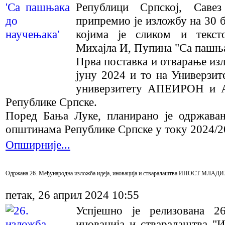
Републици Српској, Савез
припремио је изложбу на 30 б
којима је сликом и текст
Михајла И, Пупина "Са пашња
Прва поставка и отварање изл
јуну 2024 и то на Универзи
универзитету АПЕИРОН и А
Републике Српске.
Поред Бања Луке, планирано је одржава
општинама Републике Српске у току 2024/2
Опширније...
Одржана 26. Међународна изложба идеја, иновација и стваралаштва ИНОСТ МЛАДИ
петак, 26 април 2024 10:55
Успјешно је релизована 2
иновација и стваралаштва