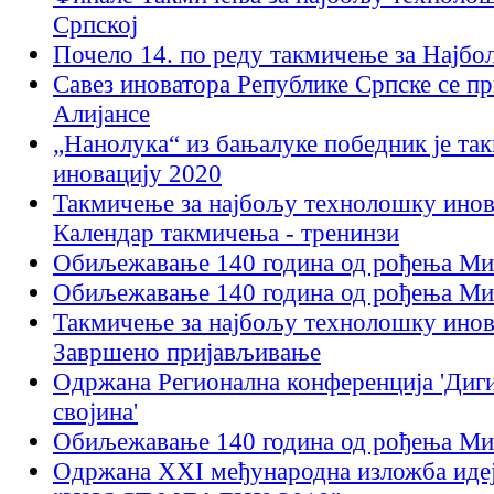
Српској
Почело 14. по реду такмичење за Најб
Савез иноватора Републике Српске се п
Алијансе
„Нанолука“ из бањалуке победник je та
иновацију 2020
Такмичењe за најбољу технолошку инова
Календар такмичења - тренинзи
Обиљежавање 140 година од рођења Ми
Обиљежавање 140 година од рођења Ми
Такмичењe за најбољу технолошку инова
Завршено пријављивање
Одржана Регионална конференција 'Диги
својина'
Обиљежавање 140 година од рођења Ми
Одржана XXI међународна изложба идеја