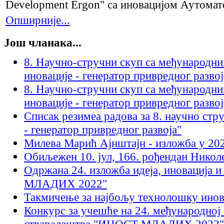
Development Ergon" са иновацијом Аутомат
Опширније...
Још чланака...
8. Научно-стручни скуп са међународн
иновације - генератор привредног развој
8. Научно-стручни скуп са међународн
иновације - генератор привредног развој
Списак резимеа радова за 8. научно стр
- генератор привредног развоја"
Милева Марић Ајнштајн - изложба у 20
Обиљежен 10. јул, 166. рођендан Никол
Одржана 24. изложба идеја, иновација
МЛАДИХ 2022"
Такмичење за најбољу технолошку инов
Конкурс за учешће на 24. међународној 