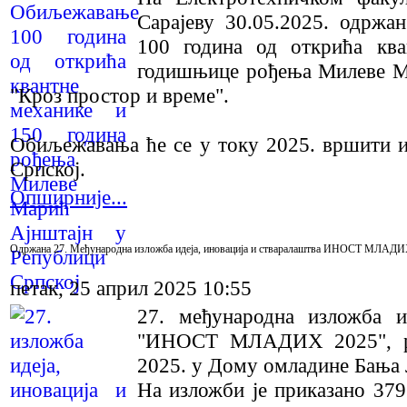
Сарајеву 30.05.2025. одржа
100 година од открића кв
годишњице рођења Милеве М
"Кроз простор и време".
Обиљежавања ће се у току 2025. вршити и
Српској.
Опширније...
Одржана 27. Међународна изложба идеја, иновација и стваралаштва ИНОСТ МЛАДИ
петак, 25 април 2025 10:55
27. међународна изложба и
"ИНОСТ МЛАДИХ 2025", реа
2025. у Дому омладине Бања 
На изложби је приказано 379