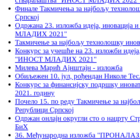
стваралаштва "ИНОСТ МЛАДИХ 2022"
Финале Такмичења за најбољу технолош
Српској
Одржана 23. изложба идеја, иновација
МЛАДИХ 2021"
Такмичење за најбољу технолошку инов
Конкурс за учешће на 23. изложби идеја
"ИНОСТ МЛАДИХ 2021"
Милева Марић Ајнштајн - изложба
Обиљежен 10. јул, рођендан Николе Тес
Конкурс за финансијску подршку иноват
2021. годину
Почело 15. по реду Такмичење за најбо
Републици Српској
Одржан онлајн округли сто о нацрту Стр
БиХ
36. Meђунaрoднa излoжбa "ПРOНAЛA