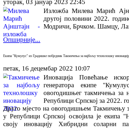
уторак, 03 јануар 2023 22:45
Изложба Mилeвa Maрић Ajнш
другој половини 2022. годин
Модричи, Брчком. Шамцу, Ла
Опширније...
Екипа "Кумулус" из Градишке побједник Такмичења за најбољу технолошку иновацију
петак, 16 децембар 2022 10:07
Иновација Повећање искор
генератора екипе "Кумулу
овогодишњег такмичења за 
Републици Српској за 2022. г
Друго мјесто на овогодишњем Такмичењу з
у Републици Српској освојила је екипа "H
своју иновацију Хибридни соларни па