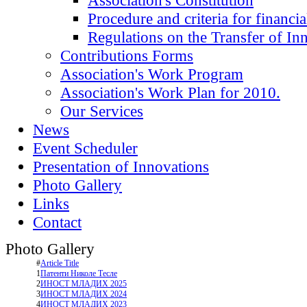
Association's Constitution
Procedure and criteria for financi
Regulations on the Transfer of In
Contributions Forms
Association's Work Program
Association's Work Plan for 2010.
Our Services
News
Event Scheduler
Presentation of Innovations
Photo Gallery
Links
Contact
Photo Gallery
#
Article Title
1
Патенти Николе Тесле
2
ИНОСТ МЛАДИХ 2025
3
ИНОСТ МЛАДИХ 2024
4
ИНОСТ МЛАДИХ 2023