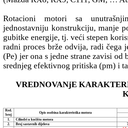
Rotacioni motori sa unutrašn
jednostavniju konstrukciju, manje p
gubitke energije, tj. veći stepen koris
radni proces brže odvija, radi čega
(Pe) jer ona s jedne strane zavisi od
srednjeg efektivnog pritiska (pm) i ta
VREDNOVANjE KARAKTER
Red.
Opis osobina-karakteristika motora
broj
1.
Cilindri u kućištu motora
2.
Broj sastavnih dijelova