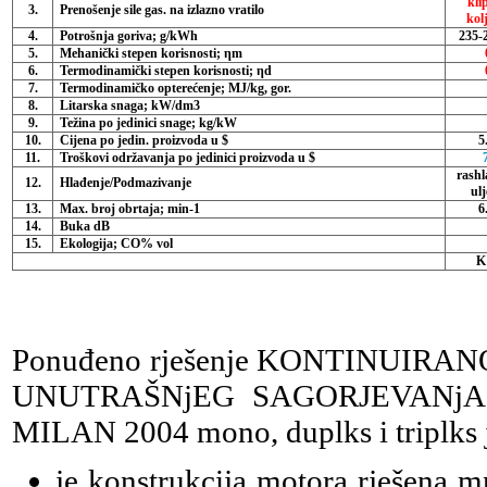
kli
3.
Prenošenje sile gas. na izlazno vratilo
kol
4.
Potrošnja goriva; g/kWh
235-2
5.
Mehanički stepen korisnosti; ηm
6.
Termodinamički stepen korisnosti; ηd
7.
Termodinamičko opterećenje; MJ/kg, gor.
8.
Litarska snaga; kW/dm3
9.
Težina po jedinici snage; kg/kW
10.
Cijena po jedin. proizvoda u $
5
11.
Troškovi održavanja po jedinici proizvoda u $
rashl
12.
Hlađenje/Podmazivanje
ulj
13.
Max. broj obrtaja; min-1
6
14.
Buka dB
15.
Ekologija; CO% vol
K 
Ponuđeno rješenje KONTINUI
UNUTRAŠNjEG SAGORJEVANjA P
MILAN 2004 mono, duplks i triplks je
je konstrukcija motora rješena 