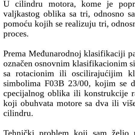
U cilindru motora, kome je popre
valjkastog oblika sa tri, odnosno s
pomoću kojih se realizuju tri, odnos
proces.
Prema Međunarodnoj klasifikaciji pat
označen osnovnim klasifikacionim s
sa rotacionim ili oscilirajućijim 
simbolima F03B 23/00, kojim se d
cpecijalnog oblika ili konstrukcije
koji obuhvata motore sa dva ili viš
cilindru.
Tehnički problem koji sam želio r