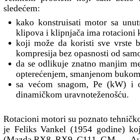
sledećem:
kako konstruisati motor sa unut
klipova i klipnjača ima rotacioni k
koji može da koristi sve vrste b
kompresija bez opasnosti od samo
da se odlikuje znatno manjim m
opterećenjem, smanjenom bukom i
sa većom snagom, Pe (kW) i
dinamičkom uravnoteženošću.
Rotacioni motori su poznato tehničko 
je Feliks Vankel (1954 godine) ko
(Mazda RX8, RX9, C111, GM, … Aud