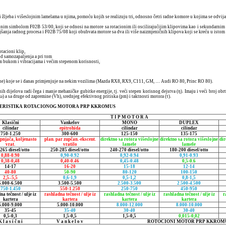
ri žljeba i višeslojnim lamelama u njima, pomoću kojih se realizuju tri, odnosno četri radne komore u kojima se odvija
ionim simbolom F02B 53/00, koji se odnosi na motore sa rotacionim ili oscilirajućijim klipovima kao i sekundarni
šanja radnog procesa i F02B 75/08 koji obuhvata motore sa dva ili više naizmjeničnih klipova koji se kreću u istom 
tacioni klip,
od samozapaljenja a pri tom
 bukom i vibracijama i većim stepenom korisnosti,
odine) koje se i danas primjenjuje na nekim vozilima (Mazda RX8, RX9, C111, GM, … Audi RO 80, Princ RO 80).
jelova radi čega i manje mehaničke gubitke energije, tj. veći stepen korisnog dejstva (η). Imaju i veći broj obrtaj
(ω) a sa druge od zapremine (Vh), srednjeg efektivnog pritiska (pm) i taktnosti motora (τ).
ERISTIKA ROTACIONOG MOTORA PRP KKROMUS
T I P M O T O R A
Klasični
Vankelov
MONO
DUPLEX
cilindar
epitrohida
cilindar
cilindar
750-1.250
300-600
125-150
135-175
ipnjača, koljenasto
plan. par zupčan.-ekscent.
direktno sa rotora višeslojne
direktno sa rotora višeslojne
dir
vrat.
vratilo
lamele
lamele
265 diesel/otto
250-285 diesel/otto
240-270 diesel/otto
180-200 diesel/otto
0,88-0.90
0,90-0.92
0,92-0.94
0,91-0.93
0,38-0,48
0,40-0.46
0,45-0.48
0,5-0.6
14-17
16-20
15-18
12-14
40-80
50-90
80-120
100-150
2,5–5,5
0,6-1,9
0,5-1,2
0,8-1,5
5.000-6.500
3.500-5.500
2.500-3.500
2.500-4.500
750-1.450
550-1.250
250-750
450-950
a tečnost / ulje iz
rashladna tečnost / ulje iz
rashladna tečnost / ulje iz
rashladna tečnost / ulje iz
r
kartera
kartera
kartera
kartera
6.000-9.000
5.000-10.000
8.000-12.000
8.000-10.000
35-45
35-40
30-40
30-40
0,5-0,3
1,5-0,5
1,5-0,5
0,015-0,02
 l a s i č n i
V a n k e l o v
ROTOCIONI MOTOR PRP KKROM