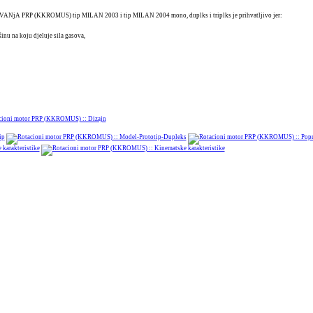
KKROMUS) tip MILAN 2003 i tip MILAN 2004 mono, duplks i triplks je prihvatljivo jer:
inu na koju djeluje sila gasova,