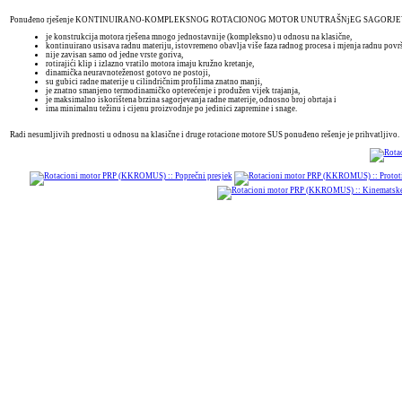
Ponuđeno rješenje KONTINUIRANO-KOMPLEKSNOG ROTACIONOG MOTOR UNUTRAŠNjEG SAGORJEVANjA PRP (
je konstrukcija motora rješena mnogo jednostavnije (kompleksno) u odnosu na klasične,
kontinuirano usisava radnu materiju, istovremeno obavlja više faza radnog procesa i mjenja radnu površ
nije zavisan samo od jedne vrste goriva,
rotirajići klip i izlazno vratilo motora imaju kružno kretanje,
dinamička neuravnoteženost gotovo ne postoji,
su gubici radne materije u cilindričnim profilima znatno manji,
je znatno smanjeno termodinamičko opterećenje i produžen vijek trajanja,
je maksimalno iskorištena brzina sagorjevanja radne materije, odnosno broj obrtaja i
ima minimalnu težinu i cijenu proizvodnje po jedinici zapremine i snage.
Radi nesumljivih prednosti u odnosu na klasične i druge rotacione motore SUS ponuđeno rešenje je prihvatljivo.