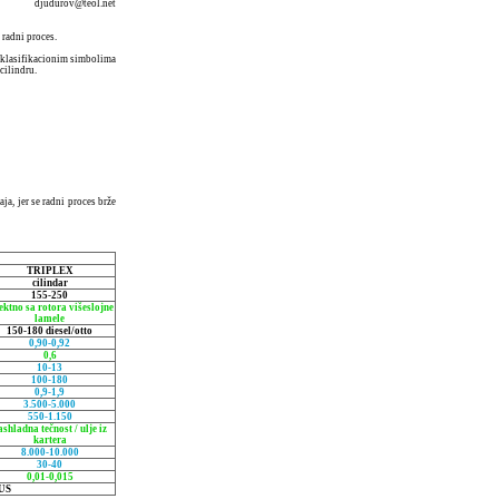
djudurov@teol.net
 radni proces.
m klasifikacionim simbolima
cilindru.
a, jer se radni proces brže
TRIPLEX
cilindar
155-250
ektno sa rotora višeslojne
lamele
150-180 diesel/otto
0,90-0,92
0,6
10-13
100-180
0,9-1,9
3.500-5.000
550-1.150
ashladna tečnost / ulje iz
kartera
8.000-10.000
30-40
0,01-0,015
US