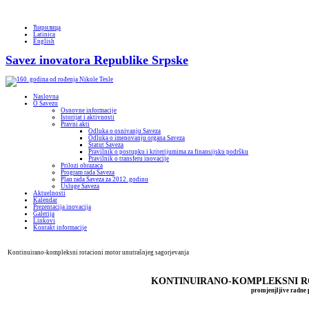
Ћирилица
Latinica
English
Savez inovatora Republike Srpske
Naslovna
O Savezu
Osnovne informacije
Istorijat i aktivnosti
Pravni akti
Odluka o osnivanju Saveza
Odluka o imenovanju organa Saveza
Statut Saveza
Pravilnik o postupku i kriterijumima za finansijsku podršku
Pravilnik o transferu inovacije
Prilozi obrazaca
Program rada Saveza
Plan rada Saveza za 2012. godinu
Usluge Saveza
Aktuelnosti
Kalendar
Prezentacija inovacija
Galerija
Linkovi
Kontakt informacije
Kontinuirano-kompleksni rotacioni motor unutrašnjeg sagorjevanja
KONTINUIRANO-KOMPLEKSNI R
promjenjljive radn