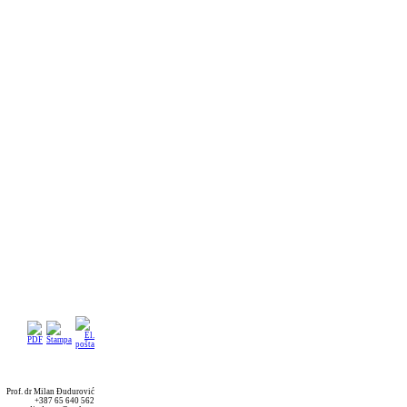
Prof. dr Milan Đudurović
+387 65 640 562