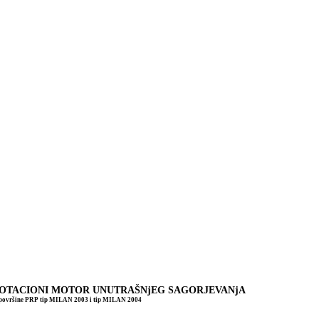
OTACIONI MOTOR UNUTRAŠNjEG SAGORJEVANjA
e površine PRP tip MILAN 2003 i tip MILAN 2004