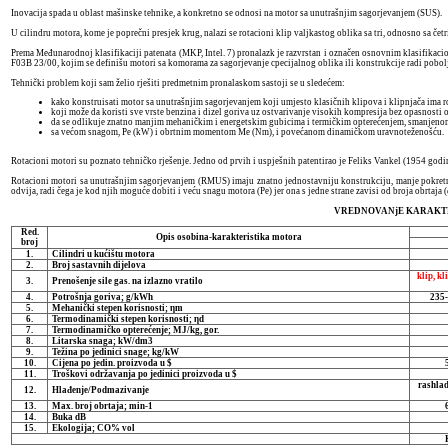
Inovacija spada u oblast mašinske tehnike, a konkretno se odnosi na motor sa unutrašnjim sagorjevanjem (SUS).
U cilindru motora, kome je poprečni presjek krug, nalazi se rotacioni klip valjkastog oblika sa tri, odnosno sa čet
Prema Međunarodnoj klasifikaciji patenata (MKP, Intel. 7) pronalazk je razvrstan i označen osnovnim klasifikac
F03B 23/00, kojim se definišu motori sa komorama za sagorjevanje cpecijalnog oblika ili konstrukcije radi pobolj
Tehnički problem koji sam želio rješiti predmetnim pronalaskom sastoji se u sledećem:
kako konstruisati motor sa unutrašnjim sagorjevanjem koji umjesto klasičnih klipova i klipnjača ima ro
koji može da koristi sve vrste benzina i dizel goriva uz ostvarivanje visokih kompresija bez opasnosti 
da se odlikuje znatno manjim mehaničkim i energetskim gubicima i termičkim opterećenjem, smanjenom
sa većom snagom, Pe (kW) i obrtnim momentom Me (Nm), i povećanom dinamičkom uravnoteženošću.
Rotacioni motori su poznato tehničko rješenje. Jedno od prvih i uspješnih patentirao je Feliks Vankel (1954 g
Rotacioni motori sa unutrašnjim sagorjevanjem (RMUS) imaju znatno jednostavniju konstrukciju, manje pokretnih di
odvija, radi čega je kod njih moguće dobiti i veću snagu motora (Pe) jer ona s jedne strane zavisi od broja obrtaja 
VREDNOVANjE KARAKT
Red.
Opis osobina-karakteristika motora
broj
1.
Cilindri u kućištu motora
2.
Broj sastavnih dijelova
klip, kl
3.
Prenošenje sile gas. na izlazno vratilo
4.
Potrošnja goriva; g/kWh
235-
5.
Mehanički stepen korisnosti; ηm
6.
Termodinamički stepen korisnosti; ηd
7.
Termodinamičko opterećenje; MJ/kg, gor.
8.
Litarska snaga; kW/dm3
9.
Težina po jedinici snage; kg/kW
10.
Cijena po jedin. proizvoda u $
11.
Troškovi održavanja po jedinici proizvoda u $
rashladn
12.
Hlađenje/Podmazivanje
13.
Max. broj obrtaja; min-1
14.
Buka dB
15.
Ekologija; CO% vol
K