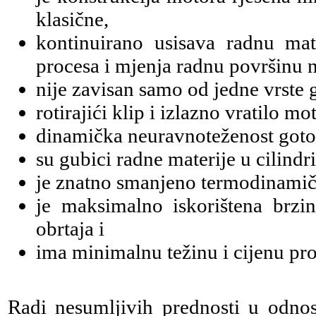
klasične,
kontinuirano usisava radnu mat
procesa i mjenja radnu površinu n
nije zavisan samo od jedne vrste 
rotirajići klip i izlazno vratilo m
dinamička neuravnoteženost gotov
su gubici radne materije u cilind
je znatno smanjeno termodinamičk
je maksimalno iskorištena brzi
obrtaja i
ima minimalnu težinu i cijenu pro
Radi nesumljivih prednosti u odno