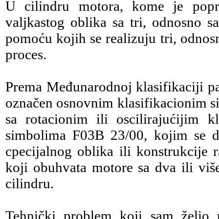
U cilindru motora, kome je popre
valjkastog oblika sa tri, odnosno s
pomoću kojih se realizuju tri, odnos
proces.
Prema Međunarodnoj klasifikaciji pat
označen osnovnim klasifikacionim s
sa rotacionim ili oscilirajućijim 
simbolima F03B 23/00, kojim se d
cpecijalnog oblika ili konstrukcije
koji obuhvata motore sa dva ili viš
cilindru.
Tehnički problem koji sam želio r