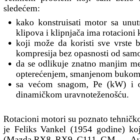
sledećem:
kako konstruisati motor sa unut
klipova i klipnjača ima rotacioni k
koji može da koristi sve vrste b
kompresija bez opasnosti od samo
da se odlikuje znatno manjim m
opterećenjem, smanjenom bukom i
sa većom snagom, Pe (kW) i
dinamičkom uravnoteženošću.
Rotacioni motori su poznato tehničko 
je Feliks Vankel (1954 godine) ko
(Mazda RX8, RX9, C111, GM, … Aud