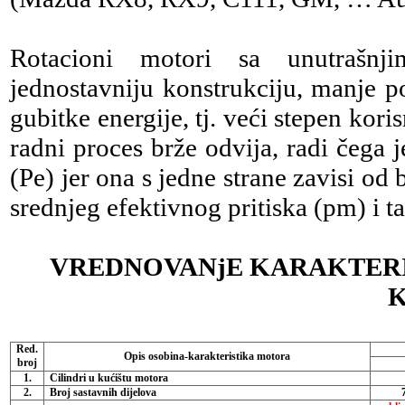
Rotacioni motori sa unutrašn
jednostavniju konstrukciju, manje p
gubitke energije, tj. veći stepen koris
radni proces brže odvija, radi čega
(Pe) jer ona s jedne strane zavisi od
srednjeg efektivnog pritiska (pm) i ta
VREDNOVANjE KARAKTER
Red.
Opis osobina-karakteristika motora
broj
1.
Cilindri u kućištu motora
2.
Broj sastavnih dijelova