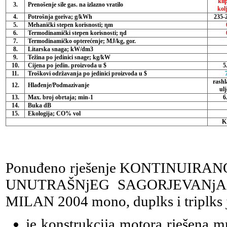
kli
3.
Prenošenje sile gas. na izlazno vratilo
kol
4.
Potrošnja goriva; g/kWh
235-2
5.
Mehanički stepen korisnosti; ηm
6.
Termodinamički stepen korisnosti; ηd
7.
Termodinamičko opterećenje; MJ/kg, gor.
8.
Litarska snaga; kW/dm3
9.
Težina po jedinici snage; kg/kW
10.
Cijena po jedin. proizvoda u $
5
11.
Troškovi održavanja po jedinici proizvoda u $
rashl
12.
Hlađenje/Podmazivanje
ulj
13.
Max. broj obrtaja; min-1
6
14.
Buka dB
15.
Ekologija; CO% vol
K 
Ponuđeno rješenje KONTINUI
UNUTRAŠNjEG SAGORJEVANjA P
MILAN 2004 mono, duplks i triplks je
je konstrukcija motora rješena 