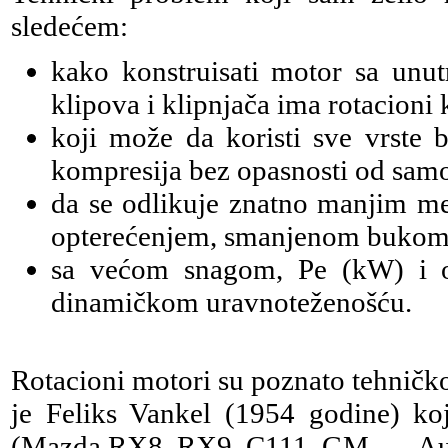
sledećem:
kako konstruisati motor sa unut
klipova i klipnjača ima rotacioni k
koji može da koristi sve vrste b
kompresija bez opasnosti od samo
da se odlikuje znatno manjim m
opterećenjem, smanjenom bukom i
sa većom snagom, Pe (kW) i
dinamičkom uravnoteženošću.
Rotacioni motori su poznato tehničko 
je Feliks Vankel (1954 godine) ko
(Mazda RX8, RX9, C111, GM, … Aud