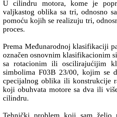
U cilindru motora, kome je popre
valjkastog oblika sa tri, odnosno s
pomoću kojih se realizuju tri, odnos
proces.
Prema Međunarodnoj klasifikaciji pat
označen osnovnim klasifikacionim s
sa rotacionim ili oscilirajućijim 
simbolima F03B 23/00, kojim se d
cpecijalnog oblika ili konstrukcije
koji obuhvata motore sa dva ili viš
cilindru.
Tehnički problem koji sam želio r