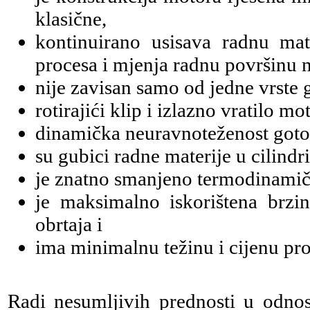
klasične,
kontinuirano usisava radnu mat
procesa i mjenja radnu površinu n
nije zavisan samo od jedne vrste 
rotirajići klip i izlazno vratilo m
dinamička neuravnoteženost gotov
su gubici radne materije u cilind
je znatno smanjeno termodinamičk
je maksimalno iskorištena brzi
obrtaja i
ima minimalnu težinu i cijenu pro
Radi nesumljivih prednosti u odno