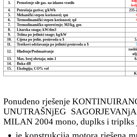
kli
3.
Prenošenje sile gas. na izlazno vratilo
kol
4.
Potrošnja goriva; g/kWh
235-2
5.
Mehanički stepen korisnosti; ηm
6.
Termodinamički stepen korisnosti; ηd
7.
Termodinamičko opterećenje; MJ/kg, gor.
8.
Litarska snaga; kW/dm3
9.
Težina po jedinici snage; kg/kW
10.
Cijena po jedin. proizvoda u $
5
11.
Troškovi održavanja po jedinici proizvoda u $
rashl
12.
Hlađenje/Podmazivanje
ulj
13.
Max. broj obrtaja; min-1
6
14.
Buka dB
15.
Ekologija; CO% vol
K 
Ponuđeno rješenje KONTINUI
UNUTRAŠNjEG SAGORJEVANjA P
MILAN 2004 mono, duplks i triplks je
je konstrukcija motora rješena 