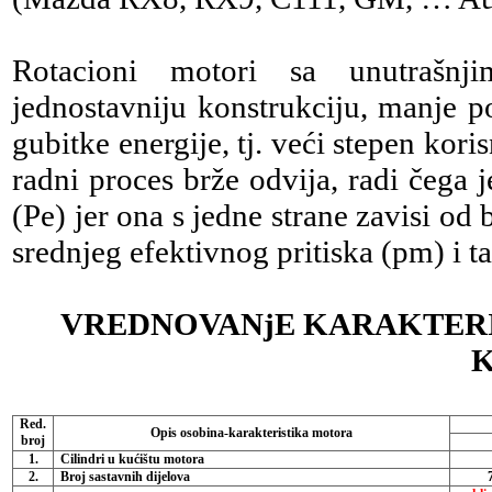
Rotacioni motori sa unutrašn
jednostavniju konstrukciju, manje p
gubitke energije, tj. veći stepen koris
radni proces brže odvija, radi čega
(Pe) jer ona s jedne strane zavisi od
srednjeg efektivnog pritiska (pm) i ta
VREDNOVANjE KARAKTER
Red.
Opis osobina-karakteristika motora
broj
1.
Cilindri u kućištu motora
2.
Broj sastavnih dijelova