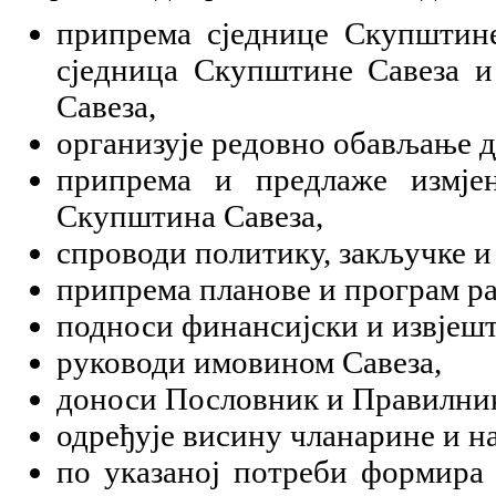
припрема сједнице Скупштине
сједница Скупштине Савеза и
Савеза,
организује редовно обављање д
припрема и предлаже измје
Скупштина Савеза,
спроводи политику, закључке и
припрема планове и програм ра
подноси финансијски и извјешта
руководи имовином Савеза,
доноси Пословник и Правилник
одређује висину чланарине и 
по указаној потреби формира 