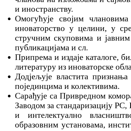
и иностранству.
Омогућује својим члановима
иноваторство у целини, у ср
стручним скуповима и јавним 
публикацијама и сл.
Припрема и издаје каталоге, би
литературу из иноваторске обла
Додjељује властита признања
појединцима и колективима.
Сарађује са Привредном комор
Заводом за стандаризацију РС,
и интелектуално власништ
образовним установама, инсти