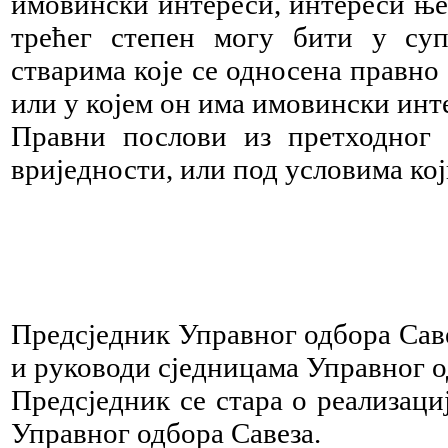
имовински интереси, интереси ње
трећег степен могу бити у суп
стварима које се односена правно 
или у којем он има имовински инт
Правни послови из претходног 
вриједности, или под условима кој
Предсједник Управног одбора Саве
и руководи сједницама Управног о
Предсједник се стара о реализац
Управног одбора Савеза.