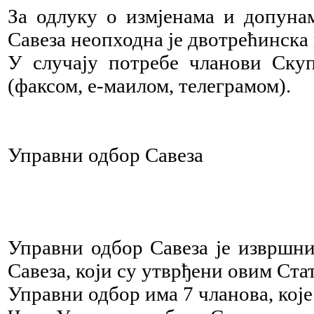
За одлуку о измјенама и допуна
Савеза неопходна је двотрећинска
У случају потребе чланови Скуп
(факсом, е-маилом, телеграмом).
Управни одбор Савеза
Управни одбор Савеза је извршни
Савеза, који су утврђени овим Ст
Управни одбор има 7 чланова, кој