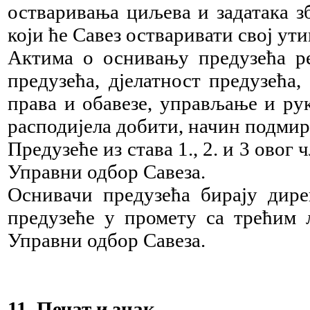
остваривања циљева и задатака зб
који ће Савез остваривати свој ут
Актима о оснивању предузећа ре
предузећа, дјелатност предузећа
права и обавезе, управљање и ру
расподијела добити, начин подмир
Предузеће из става 1., 2. и 3 овог 
Управни одбор Савеза.
Оснивачи предузећа бирају дире
предузеће у промету са трећим 
Управни одбор Савеза.
11. Печат и знак