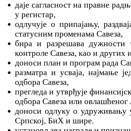
даје сагласност на правне радњ
у регистар,
одлучује о припајању, раздва
статусним променама Савеза,
бира и разрешава дужности 
контроле Савеза, као и других 
доноси план и програм рада Са
разматра и усваја, најмање ј
одбора Савеза,
прегледа и утврђује финансијс
одбора Савеза или овлашћеног 
доноси одлуку о удруживању у
Српској, БиХ и шире.
установљава награде и признањ