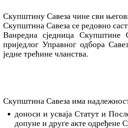
Скупштину Савеза чине сви његов
Скупштина Савеза се редовно саст
Ванредна сједница Скупштине С
приједлог Управног одбора Саве
једне трећине чланства.
Скупштина Савеза има надлежност
доноси и усваја Статут и Пос
допуне и друге акте одређене С