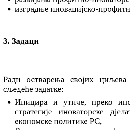
изградње иновацијско-профитн
3. Задаци
Ради остварења својих циљева
сљедеће задатке:
Иницира и утиче, преко ин
стратегије иноваторске дјел
економске политике РС,