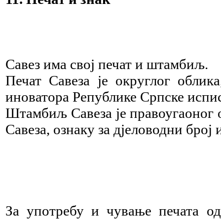
Савез има свој печат и штамбиљ.
Печат Савеза је округлог облик
иноватора Републике Српске испи
Штамбиљ Савеза је правоугаоног о
Савеза, ознаку за дјеловодни број 
За употребу и чување печата од