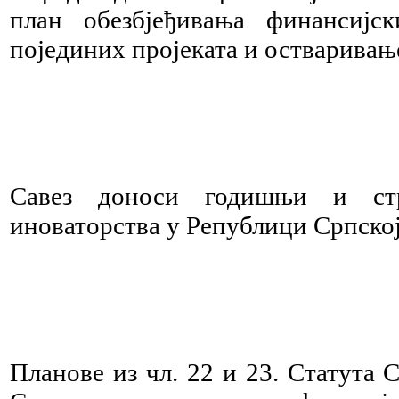
план обезбјеђивања финансијск
појединих пројеката и остваривањ
Савез доноси годишњи и стр
иноваторства у Републици Српској
Планове из чл. 22 и 23. Статута