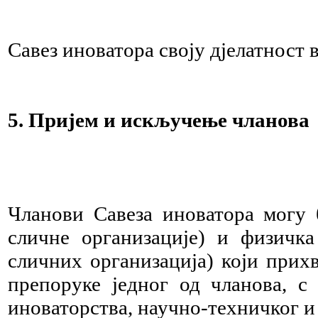
Савез иноватора своју дјелатност 
5. Пријем и искључење чланова
Чланови Савеза иноватора могу 
сличне организације) и физичк
сличних организација) који прихв
препоруке једног од чланова, с
иноваторства, научно-техничког и