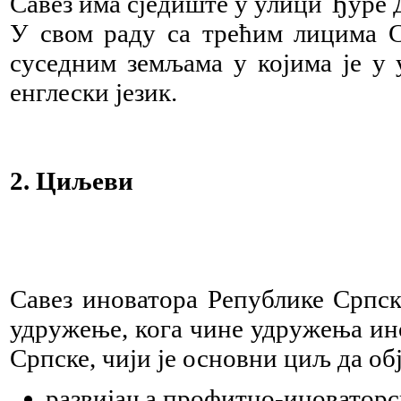
Савез има сједиште у улици Ђуре Д
У свом раду са трећим лицима С
суседним земљама у којима је у 
енглески језик.
2. Циљеви
Савез иноватора Републике Српск
удружење, кога чине удружења ин
Српске, чији је основни циљ да об
развијања профитно-иноваторск