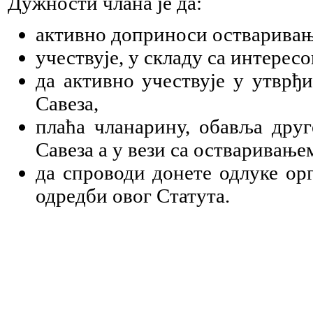
Дужности члана је да:
активно доприноси остваривањ
учествује, у складу са интерес
да активно учествује у утврђ
Савеза,
плаћа чланарину, обавља друг
Савеза а у вези са остваривање
да спроводи донете одлуке ор
одредби овог Статута.