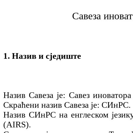
Савеза инова
1. Назив и сједиште
Назив Савеза је: Савез иноватора
Скраћени назив Савеза је: СИнРС.
Назив СИнРС на енглеском језику ј
(AIRS).