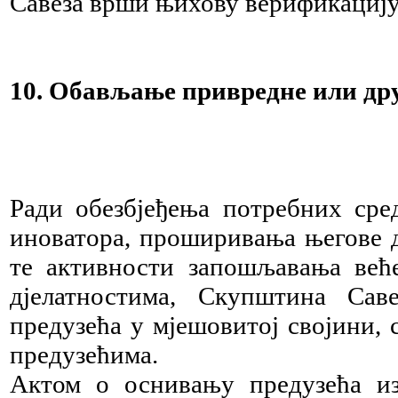
Савеза врши њихову верификацију
10. Обављање привредне или дру
Ради обезбјеђења потребних сре
иноватора, проширивања његове д
те активности запошљавања већ
дјелатностима, Скупштина Са
предузећа у мјешовитој својини, 
предузећима.
Актом о оснивању предузећа из 