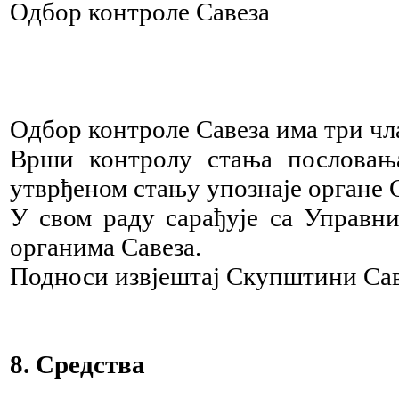
Одбор контроле Савеза
Одбор контроле Савеза има три чла
Врши контролу стања пословања
утврђеном стању упознаје органе С
У свом раду сарађује са Управн
органима Савеза.
Подноси извјештај Скупштини Сав
8. Средства