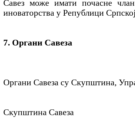
Савез може имати почасне члано
иноваторства у Републици Српској
7. Органи Савеза
Органи Савеза су Скупштина, Упр
Скупштина Савеза