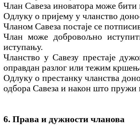
Члан Савеза иноватора може бити
Одлуку о пријему у чланство дон
Чланом Савеза постаје се потпис
Члан може добровољно иступити
иступању.
Чланство у Савезу престаје дужо
оправдан разлог или тежим кршење
Одлуку о престанку чланства дон
одбора Савеза и након што пружи м
6. Права и дужности чланова