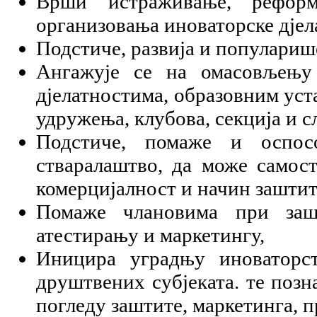
Врши истраживање, рефор
организовања иноваторске дјел
Подстиче, развија и популариш
Ангажује се на омасовљењу
дјелатностима, образoвним ус
удружења, клубова, секција и с
Подстиче, помаже и оспосо
стваралаштво, да може самост
комерцијалност и начин заштит
Помаже члановима при зашт
атестирању и маркетингу,
Иницира уградњу иноваторс
друштвених субјеката. те поз
погледу заштите, маркетинга, 