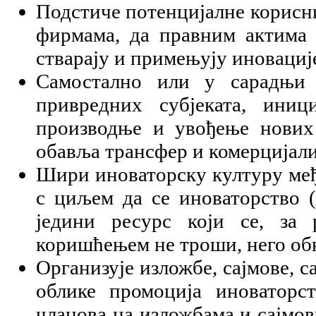
Подстиче потенцијалне корисн
фирмама, да правним актима 
стварају и примењују иновациј
Самостално или у сарадњи 
привредних субјеката, ини
производње и увођење нових 
обавља трансфер и комерцијали
Шири иноваторску културу међ
с циљем да се иноваторство (
једини ресурс који се, за
коришћењем не троши, него об
Организује изложбе, сајмове, с
облике промоција иноваторст
чланова на изложбама и сајмо