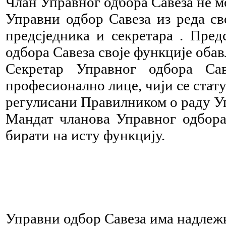
Члан Управног одбора Савеза не м
Управни одбор Савеза из реда св
предсједника и секретара . Пред
одбора Савеза своје функције оба
Секретар Управног одбора С
професионално лице, чији се стату
регулисани Правилником о раду Уп
Мандат чланова Управног одбора
бирати на исту функцију.
Управни одбор Савеза има надлежн