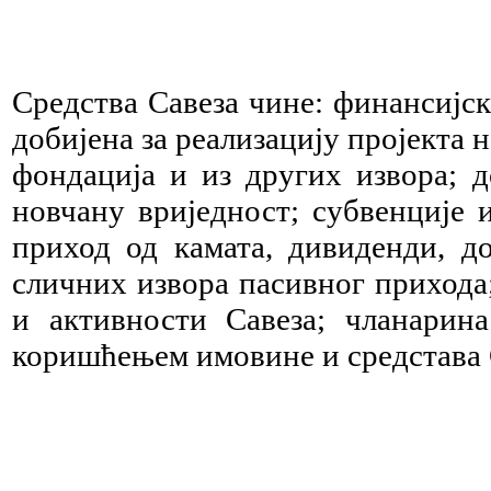
Средства Савеза чине: финансијск
добијена за реализацију пројекта 
фондација и из других извора; 
новчану вриједност; субвенције
приход од камата, дивиденди, д
сличних извора пасивног прихода
и активности Савеза; чланарин
коришћењем имовине и средстава 