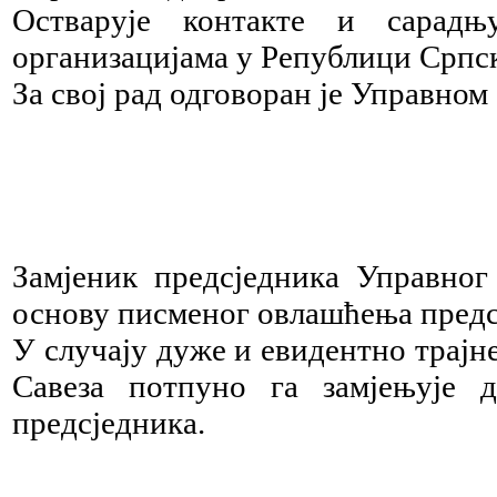
Остварује контакте и сарад
организацијама у Републици Српск
За свој рад одговоран је Управном
Замјеник предсједника Управног
основу писменог овлашћења предс
У случају дуже и евидентно трајн
Савеза потпуно га замјењује 
предсједника.