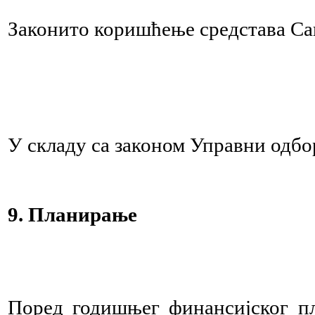
Законито коришћење средстава Сав
У складу са законом Управни одбо
9. Планирање
Поред годишњег финансијског п