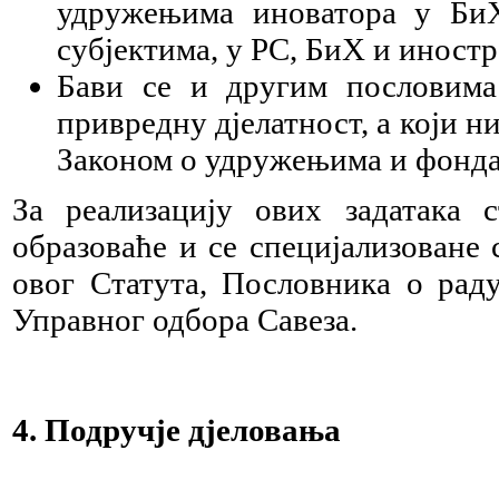
удружењима иноватора у БиХ
субјектима, у РС, БиХ и иностр
Бави се и другим пословима
привредну дјелатност, а који 
Законом о удружењима и фонда
За реализацију ових задатака 
образоваће и сe специјализоване 
овог Статута, Пословника о рад
Управног одбора Савеза.
4. Подручје дјеловања