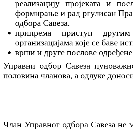
реализацију пројеката и посл
формирање и рад ргулисан Пра
одбора Савеза.
припрема приступ други
организацијама које се баве ис
врши и друге послове одређене
Управни одбор Савеза пуноважно
половина чланова, а одлуке донос
Члан Управног одбора Савеза не м