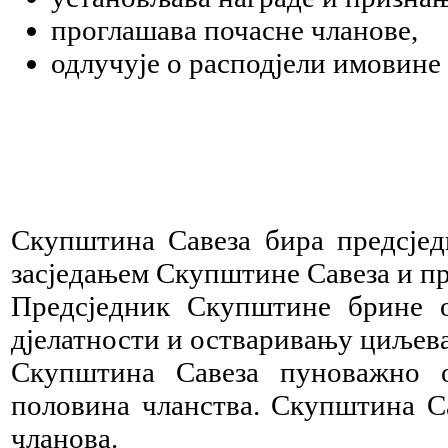
проглашава почасне чланове,
одлучује о расподјели имовине 
Скупштина Савеза бира предсједн
засједањем Скупштине Савеза и пр
Предсједник Скупштине брине о
дјелатности и остваривању циљева
Скупштина Савеза пуноважно о
половина чланства. Скупштина С
чланова.