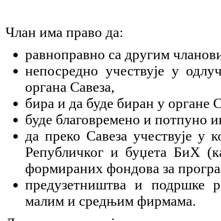
Члан има право да:
равноправно са другим чланови
непосредно учествује у одлу
органа Савеза,
бира и да буде биран у органе С
буде благовремено и потпуно и
да преко Савеза учествује у 
Републичког и буџета БиХ (к
формираних фондова за програ
предузетништва и подршке р
малим и средњим фирмама.