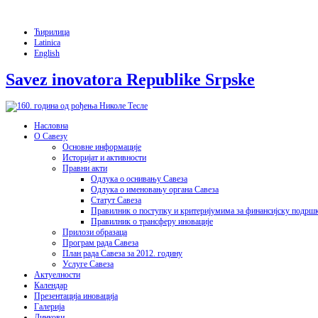
Ћирилица
Latinica
English
Savez inovatora Republike Srpske
Насловна
О Савезу
Основне информације
Историјат и активности
Правни акти
Одлука о оснивању Савеза
Одлука о именовању органа Савеза
Статут Савеза
Правилник о поступку и критеријумима за финансијску подрш
Правилник о трансферу иновације
Прилози образаца
Програм рада Савеза
План рада Савеза за 2012. годину
Услуге Савеза
Актуелности
Календар
Презентација иновација
Галерија
Линкови