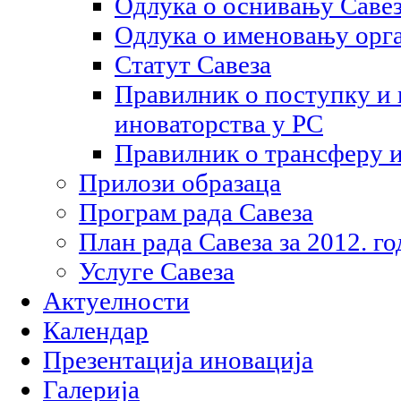
Одлука о оснивању Саве
Одлука о именовању орга
Статут Савеза
Правилник о поступку и
иноваторства у РС
Правилник о трансферу 
Прилози образаца
Програм рада Савеза
План рада Савеза за 2012. г
Услуге Савеза
Актуелности
Календар
Презентација иновација
Галерија