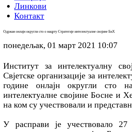
Линкови
Контакт
Одржан онлајн округли сто о нацрту Стратегије интелектуалне својине БиХ
понедељак, 01 март 2021 10:07
Институт за интелектуалну св
Свјетске организације за интелект
године онлајн округли сто н
интелектуалне својине Босне и Хе
на ком су учествовали и представ
У расправи је учествовало 27 