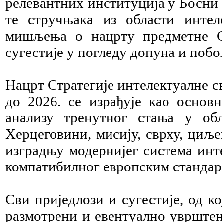
релевантних институција у Босни 
те стручњака из области интеле
мишљења о нацрту предметне Ст
сугестије у погледу допуна и поб
Нацрт Стратегије интелектуалне с
до 2026. се израђује као основ
анализу тренутног стања у об
Херцеговини, мисију, сврху, циље
изградњу модернијег система инт
компатибилног европским стандар
Сви приједлози и сугестије, од к
размотрени и евентуално уврштени