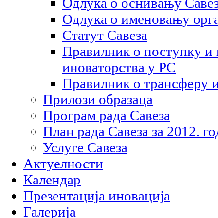
Одлука о оснивању Саве
Одлука о именовању орга
Статут Савеза
Правилник о поступку и
иноваторства у РС
Правилник о трансферу 
Прилози образаца
Програм рада Савеза
План рада Савеза за 2012. г
Услуге Савеза
Актуелности
Календар
Презентација иновација
Галерија