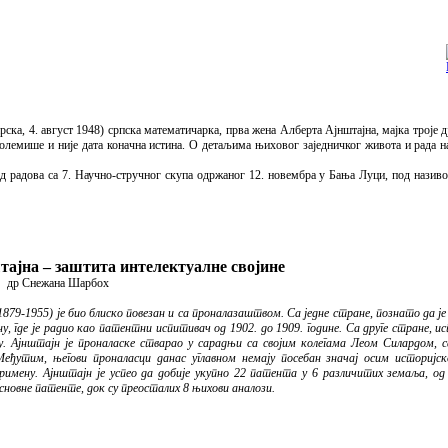
, 4. август 1948) српска математичарка, прва жена Алберта Ајнштајна, мајка троје дје
 полемише и није дата коначна истина. О детаљима њиховог заједничког живота и рада
 радова са 7. Научно-стручног скупа одржаног 12. новембра у Бања Луци, под назив
ајна – заштита интелектуалне својине
др Снежана Шарбох
79-1955) је био блиско повезан и са проналазаштвом. Са једне стране, познато да је
 где је радио као патентни испитивач од 1902. до 1909. године. Са друге стране, ис
. Ајнштајн је проналаске стварао у сарадњи са својим колегама Леом Силардом, с
тим, његови проналасци данас углавном немају посебан значај осим историјско
римену. Ајнштајн је успео да добије укупно 22 патента у 6 различитих земаља, о
сновне патенте, док су преосталих 8 њихови аналози.
.