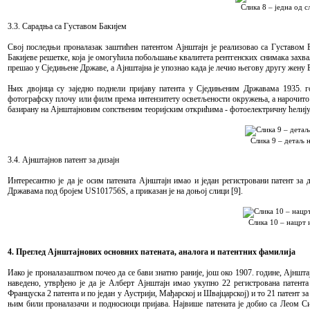
Слика 8 – једна од 
3.3. Сарадња са Густавом Бакијем
Свој последњи проналазак заштићен патентом Ајнштајн је реализовао са Густавом Б
Бакијеве решетке, која је омогућила побољшање квалитета рентгенских снимака захв
прешао у Сједињене Државе, a Ајнштајна је упознао када је лечио његову другу жену Ел
Њих двојица су заједно поднели пријаву патента у Сједињеним Државама 1935. год
фотографску плочу или филм према интензитету осветљености окружења, а нарочито об
базирану на Ајнштајновим сопственим теоријским открићима - фотоелектричну ћелију
Слика 9 – детаљ 
3.4. Ајнштајнов патент за дизајн
Интересантно је да је осим патената Ајнштајн имао и један регистровани патент за д
Државама под бројем US101756S, a приказан је на доњој слици [9].
Слика 10 – нацрт 
4. Преглед Ајнштајнових основних патената, аналога и патентних фамилија
Иако је проналазаштвом почео да се бави знатно раније, још око 1907. године, Ајншта
наведено, утврђено је да је Алберт Ајнштајн имао укупно 22 регистрованa патента
Француска 2 патента и по један у Аустрији, Мађарској и Швајцарској) и то 21 патент за 
њим били проналазачи и подносиоци пријава. Највише патената је добио са Леом С