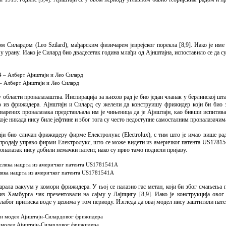
м Силардом (Leo Szilard), мађарским физичарем јеврејског порекла [8,9]. Иако је им
у у урану. Иако је Силард био двадесетак година млађи од Ајнштајна, испоставило се да 
– Алберт Ајнштајн и Лео Силард
 области проналазаштва. Инспирација за њихов рад је био један чланак у берлинској шт
рио из фрижидера. Ајнштајн и Силард су желели да конструишу фрижидер који би био з
тварених проналазака представљала им је чињеница да је Ајнштајн, као бивши испитив
 које никада нису биле јефтине и због тога су често недоступне самосталним проналазачим
ији био сличан фрижидеру фирме Електролукс (Electrolux), с тим што је имао више ра
а продају управо фирми Електролукс, што се може видети из америчког патента US17815
оналазак нису добили немачки патент, иако су прво тамо поднели пријаву.
слика нацрта из америчког патента US1781541A
тварала вакуум у комори фрижидера. У њој се налазио гас метан, који би због смањења 
з Хамбурга чак презентовали на сајму у Лајпцигу [8,9]. Иако је конструкција овог
 слабог притиска воде у цевима у том периоду. Изгледа да овај модел нису заштитили пат
и модел Ајнштајн-Силардовог фрижидера