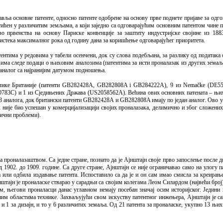
вља основне патенте, односно патенте одобрене на основу прве поднете пријаве за одго
штићен у различитим земљама, а који заједно са одговарајућим основним патентом чине 
о првенства на основу Париске конвенције за заштиту индустријске својине из 1883
 истека максималног рока од годину дана за коришћење одговарајућег приоритета.
тентима у редовима у табели осенчени, док су слова подебљана, за разлику од података
има следе подаци о њиховим аналозима (патентима за исти проналазак из других земаља
т аналог са најранијим датумом подношења.
Велике Британије (патенти GB282428A, GB282808A i GB284222A), 9 из Nemačke (DE5
) и 1 из Сједињених Држава (US2058562A). Већина ових основних патената – њих 
 аналога, док британски патенти GB282428A и GB282808A имају по један аналог. Ово ук
 није био успешан у комерцијализацији својих проналазака, делимично и због сложених
дични проблеми).
са проналазаштвом. Са једне стране, познато да је Ајнштајн своје прво запослење после
 1902. до 1909. године. Са друге стране, Ајнштајн се није ограничавао само на улогу п
 или одбила издавање патента. Испоставило са да је и он сам имао смисла за креирањ
нштајн је проналаске стварао у сарадњи са својим колегама Леом Силардом (највећи број) 
његови проналасци данас углавном немају посебан значај осим историјског. Једини 
иним областима технике. Захваљујући свом искуству патентног инжењера, Ајнштајн је 
ке и 1 за дизајн, и то у 6 различитих земаља. Од 21 патента за проналаске, укупно 13 њи