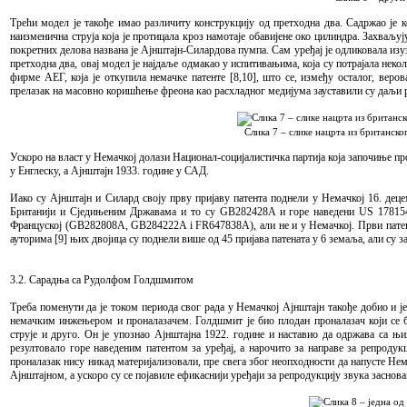
Трећи модел је такође имао различиту конструкцију од претходна два. Садржао је к
наизменична струја која је протицала кроз намотаје обавијене око цилиндра. Захваљу
покретних делова названа је Ајнштајн-Силардова пумпа. Сам уређај је одликовала изуз
претходна два, овај модел је најдаље одмакао у испитивањима, која су потрајала некол
фирме АЕГ, која је откупила немачке патенте [8,10], што се, између осталог, веро
прелазак на масовно коришћење фреона као расхладног медијума зауставили су даљи р
Слика 7 – слике нацрта из британск
Ускоро на власт у Немачкој долази Национал-социјалистичка партија која започиње про
у Енглеску, а Ајнштајн 1933. године у САД.
Иако су Ајнштајн и Силард своју прву пријаву патента поднели у Немачкој 16. децем
Британији и Сједињеним Државама и то су GB282428A и горе наведени US 1781541A
Француској (GB282808A, GB284222A i FR647838A), али не и у Немачкој. Први патент 
ауторима [9] њих двојица су поднели више од 45 пријава патената у 6 земаља, али су 
3.2. Сарадња са Рудолфом Голдшмитом
Треба поменути да је током периода свог рада у Немачкој Ајнштајн такође добио и
немачким инжењером и проналазачем. Голдшмит је био плодан проналазач који се 
струје и друго. Он је упознао Ајнштајна 1922. године и наставио да одржава са њ
резултовало горе наведеним патентом за уређај, а нарочито за направе за репродукц
проналазак нису никад материјализовали, пре свега због неопходности да напусте Нема
Ајнштајном, а ускоро су се појавиле ефикаснији уређаји за репродукцију звука заснов