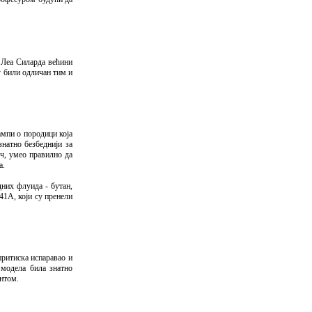
е Леа Силарда већини
су били одличан тим и
ампи о породици која
натно безбеднији за
ач, умео правилно да
а.
дних флуида - бутан,
41A, који су пренели
притиска испаравао и
 модела била знатно
ентом.