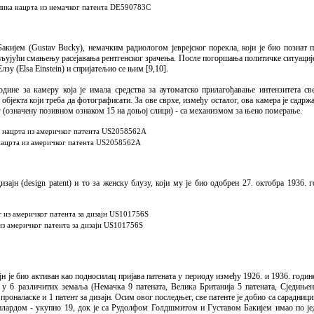
слика нацрта из немачког патента DE590783C
акијем (Gustav Bucky), немачким радиологом јеврејског порекла, који је био познат 
аљујући смањењу расејавања рентгенског зрачења. После погоршања политичке ситуације
зу (Elsa Einstein) и спријатељио се њим [9,10].
ине за камеру која је имала средства за аутоматско прилагођавање интензитета све
јекта који треба да фотографисати. За ове сврхе, између осталог, ова камера је садрж
 (означену позивном ознаком 15 на доњој слици) - са механизмом за њено померање.
нацрта из америчког патента US2058562A
изајн (design patent) и то за женску блузу, који му је био одобрен 27. октобра 1936.
из америчког патента за дизајн US101756S
јн је био активан као подносилац пријава патената у периоду између 1926. и 1936. годин
 у 6 различитих земаља (Немачка 9 патената, Велика Британија 5 патената, Сједињен
проналаске и 1 патент за дизајн. Осим овог последњег, све патенте је добио са сарадницим
илардом - укупно 19, док је са Рудолфом Голдшмитом и Густавом Бакијем имао по јед