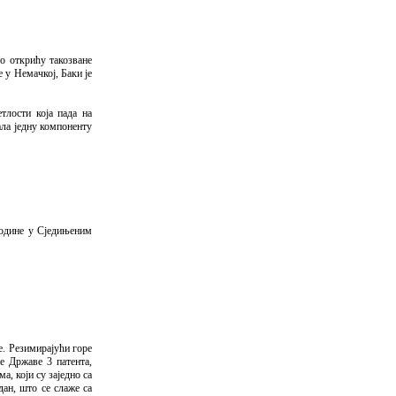
по открићу такозване
 у Немачкој, Баки је
тлости која пада на
ала једну компоненту
 године у Сједињеним
е. Резимирајући горе
е Државе 3 патента,
а, који су заједно са
ан, што се слаже са