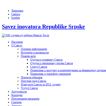
Ћирилица
Latinica
English
Savez inovatora Republike Srpske
Насловна
О Савезу
Основне информације
Историјат и активности
Правни акти
Одлука о оснивању Савеза
Одлука о именовању органа Савеза
Статут Савеза
Правилник о поступку и критеријумима за финансијску подрш
Правилник о трансферу иновације
Прилози образаца
Програм рада Савеза
План рада Савеза за 2012. годину
Услуге Савеза
Актуелности
Календар
Презентација иновација
Галерија
Линкови