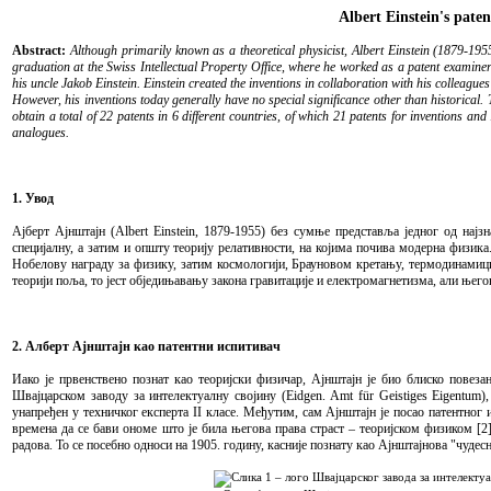
Albert Einstein's paten
Abstract:
Although primarily known as a theoretical physicist, Albert Einstein (1879-1955)
graduation at the Swiss Intellectual Property Office, where he worked as a patent examiner 
his uncle Jakob Einstein. Einstein created the inventions in collaboration with his colleag
However, his inventions today generally have no special significance other than historical.
obtain a total of 22 patents in 6 different countries, of which 21 patents for inventions and
analogues.
1. Увод
Ајберт Ајнштајн (Albert Einstein, 1879-1955) без сумње представља једног од најз
специјалну, а затим и општу теорију релативности, на којима почива модерна физика
Нобелову награду за физику, затим космологији, Брауновом кретању, термодинамици
теорији поља, то јест обједињавању закона гравитације и електромагнетизма, али њего
2. Алберт Ајнштајн као патентни испитивач
Иако је првенствено познат као теоријски физичар, Ајнштајн је био блиско повез
Швајцарском заводу за интелектуалну својину (Eidgen. Amt für Geistiges Eigentum),
унапређен у техничког експерта II класе. Међутим, сам Ајнштајн је посао патентног 
времена да се бави ономе што је била његова права страст – теоријском физиком [2]
радова. То се посебно односи на 1905. годину, касније познату као Ајнштајнова "чудесн