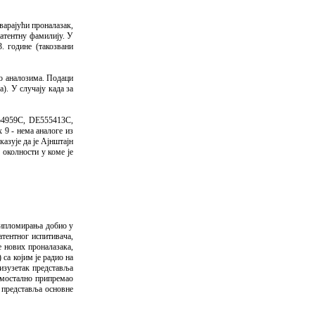
варајући проналазак,
патентну фамилију. У
. године (такозвани
 о аналозима. Подаци
). У случају када за
54959C, DE555413C,
9 - нема аналоге из
азује да је Ајнштајн
 околности у коме је
 дипломирања добио у
атентног испитивача,
е нових проналазака,
са којим је радио на
изузетак представља
самостално припремао
х представља основне