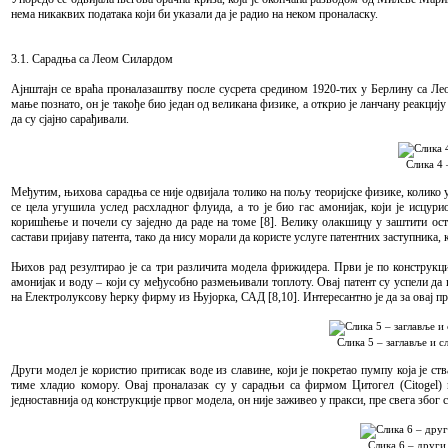
нема никаквих података који би указали да је радио на неком проналаску.
3.1. Сарадња са Леом Силардом
Ајнштајн се враћа проналазаштву после сусрета средином 1920-тих у Берлину са Лео
мање познато, он је такође био један од великана физике, а открио је ланчану реакциј
да су сјајно сарађивали.
Слика 4 
Међутим, њихова сарадња се није одвијала толико на пољу теоријске физике, колико у
се цела угушила услед расхладног флуида, а то је био гас амонијак, који је исцу
коришћење и почели су заједно да раде на томе [8]. Велику олакшицу у заштити ос
састави пријаву патента, тако да нису морали да користе услуге патентних заступника,
Њихов рад резултирао је са три различита модела фрижидера. Први је по конструкц
амонијак и воду – који су међусобно размењивали топлоту. Овај патент су успели д
на Електролуксову ћерку фирму из Њујорка, САД [8,10]. Интересантно је да за овај пр
Слика 5 – заглавље и 
Други модел је користио притисак воде из славине, који је покретао пумпу која је с
тиме хладио комору. Овај проналазак су у сарадњи са фирмом Цитогел (Citogel) и
једноставнија од конструкције првог модела, он није заживео у пракси, пре свега због
Слика 6 – друг