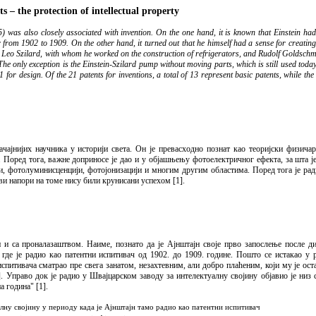
ts – the protection of intellectual property
 was also closely associated with invention. On the one hand, it is known that Einstein had g
from 1902 to 1909. On the other hand, it turned out that he himself had a sense for creating 
ues Leo Szilard, with whom he worked on the construction of refrigerators, and Rudolf Goldsch
 The only exception is the Einstein-Szilard pump without moving parts, which is still used toda
 1 for design. Of the 21 patents for inventions, a total of 13 represent basic patents, while th
начајнијих научника у историји света. Он је превасходно познат као теоријски физича
. Поред тога, важне доприносе је дао и у објашњењу фотоелектричног ефекта, за шта ј
, фотолуминисценцији, фотојонизацији и многим другим областима. Поред тога је рад
ви напори на томе нису били крунисани успехом [1].
ан и са проналазаштвом. Наиме, познато да је Ајнштајн своје прво запослење после 
 где је радио као патентни испитивач од 1902. до 1909. године. Пошто се истакао у р
испитивача сматрао пре свега занатом, незахтевним, али добро плаћеним, који му је ос
. Управо док је радио у Швајцарском заводу за интелектуалну својину објавио је низ с
а година" [1].