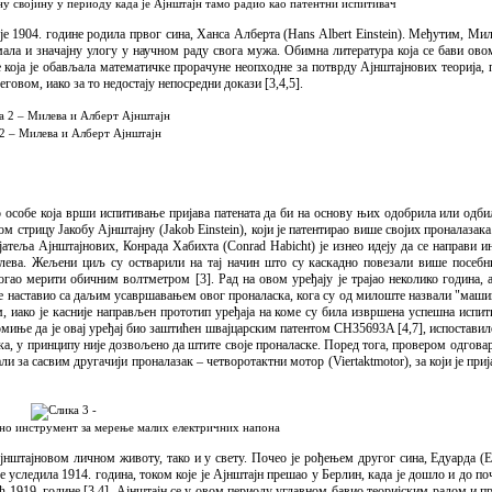
ну својину у периоду када је Ајнштајн тамо радио као патентни испитивач
је 1904. године родила првог сина, Ханса Алберта (Hans Albert Einstein). Међутим, М
ала и значајну улогу у научном раду свога мужа. Обимна литература која се бави ов
е која је обављала математичке прорачуне неопходне за потврду Ајнштајнових теорија, п
говом, иако за то недостају непосредни докази [3,4,5].
2 – Милева и Алберт Ајнштајн
о особе која врши испитивање пријава патената да би на основу њих одобрила или одби
м стрицу Јакобу Ајнштајну (Jakob Einstein), који је патентирао више својих проналазак
ијатеља Ајнштајнових, Конрада Хабихта (Conrad Habicht) је изнео идеју да се направи 
лева. Жељени циљ су остварили на тај начин што су каскадно повезали више посебн
огао мерити обичним волтметром [3]. Рад на овом уређају је трајао неколико година, 
им је наставио са даљим усавршавањем овог проналаска, кога су од милоште назвали "маши
м, иако је касније направљен прототип уређаја на коме су била извршена успешна испи
помиње да је овај уређај био заштићен швајцарским патентом CH35693A [4,7], испоставило 
а, у принципу није дозвољено да штите своје проналаске. Поред тога, провером одговар
ли за сасвим другачији проналазак – четворотактни мотор (Viertaktmotor), за који је при
сно инструмент за мерење малих електричних напона
јнштајновом личном животу, тако и у свету. Почео је рођењем другог сина, Едуарда (Ed
е уследила 1914. година, током које је Ајнштајн прешао у Берлин, када је дошло и до поч
ћ 1919. године [3,4]. Ајнштајн се у овом периоду углавном бавио теоријским радом и 