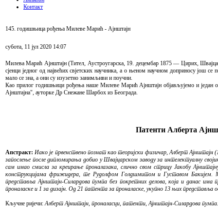
Контакт
145. годишњица рођења Милеве Марић - Ајнштајн
субота, 11 јул 2020 14:07
Милева Марић Ајнштајн (Тител, Аустроугарска, 19. децембар 1875 — Цирих, Швајцарска
сјенци једног од највећих свјетских научника, а о њеном научном доприносу још се
мало се зна, а они су изузетно занимљиви и поучни.
Као прилог годишњици рођења наше Милеве Марић Ајнштајн објављујемо и један од
Ајнштајна", ауторке Др Снежане Шарбох из Београда.
Патенти Алберта Ајншт
Aпстрaкт:
Иако је првенствено познат као теоријски физичар, Алберт Ајнштајн (18
запослење после дипломирања добио у Швајцарском заводу за интелектуалну својину,
сам имао смисла за креирање проналазака, слично свом стрицу Јакобу Ајнштајну
конструкцијама фрижидера, те Рудолфом Голдшмитом и Густавом Бакијем. Међу
представља Ајнштајн-Силардова пумпа без покретних делова, која и данас има п
проналаске и 1 за дизајн. Од 21 патента за проналаске, укупно 13 њих представља о
Кључнe риjeчи:
Алберт Ајнштајн, проналасци, патенти, Ајнштајн-Силардова пумпа