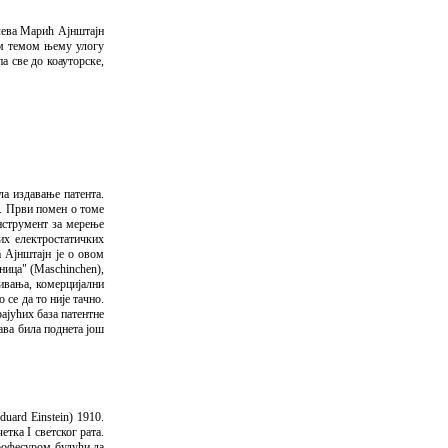
илева Марић Ајнштајн
ом темом њему улогу
а све до коауторске,
ла издавање патента.
а. Први помен о томе
инструмент за мерење
их електростатичких
а Ајнштајн је о овом
ница" (Maschinchen),
тивања, комерцијални
се да то није тачно.
ајућих база патентне
јава била поднета још
uard Einstein) 1910.
етка I светског рата.
професуром будући да