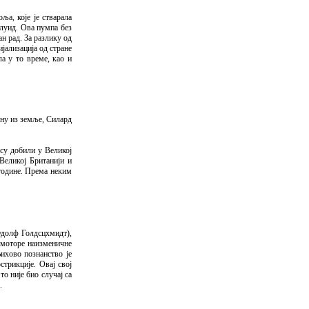
ља, које је стварала
флуид. Ова пумпа без
н рад. За разлику од
ијализација од стране
ла у то време, као и
гну из земље, Силард
 су добили у Великој
Великој Британији и
 године. Према неким
Рудолф Голдсцхмидт),
 моторе наизменичне
ихово познанство је
стрикције. Овај свој
о није био случај са
.