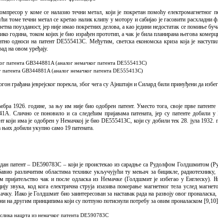
омпресор у коме се налазио течни метал, који је покретан помоћу електромагнетног по
јући томе течни метал се кретао налик клипу у мотору и сабијао је гасовити расхладни 
етна поузданост, јер није имао покретних делова, а као једини недостатак се помиње буча
ико година, током којих је био израђен прототип, а чак је била планирана његова комерц
ватно односи на патент DE555413C. Међутим, светска економска криза која је наступи
ад на овом уређају.
ог патента GB344881A (аналог немачког патента DE555413C)
гон грађана јеврејског порекла, због чега су Ајнштајн и Силард били принуђени да избе
бра 1926. године, за њу им није био одобрен патент. Уместо тога, своје прве патенте
. Слично се поновило и са следећим пријавама патената, јер су патенте добили у 
који има је одобрен у Немачкој је био DE555413C, који су добили тек 28. јула 1932.
за њих добили укупно само 19 патената.
 један патент – DE590783C – који је проистекао из сарадње са Рудолфом Голдшмитом (
бавио различитим областима технике укључујући ту мењач за бицикле, радиотехнику,
им пријатељство чак и после одласка из Немачке (Голдшмит је избегао у Енглеску). Њ
ију звука, код кога електрична струја изазива померање магнетног тела услед магнето
чку. Иако је Голдшмит био заинтересован за наставак рада на развоју овог проналаска, т
ани на другим принципима који су потпуно потиснули потребу за овим проналаском [9,10]