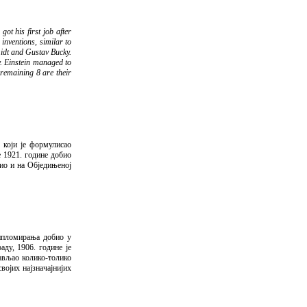
ot his first job after
inventions, similar to
midt and Gustav Bucky.
y. Einstein managed to
e remaining 8 are their
р који је формулисао
е 1921. године добио
ио и на Обједињеној
дипломирања добио у
аду, 1906. године је
тављао колико-толико
војих најзначајнијих