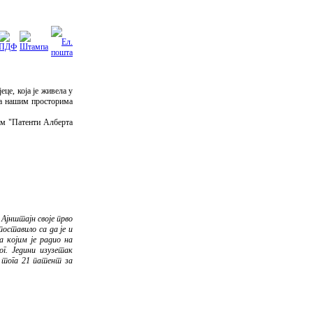
це, која је живела у
 на нашим просторима
ом "Патенти Алберта
 Ајнштајн своје прво
поставило са да је и
а којим је радио на
г. Једини изузетак
д тога 21 патент за