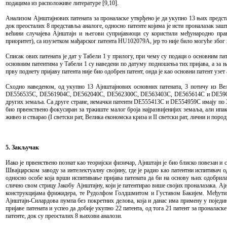
подацима из расположиве литературе [9,10].
Анализом Ајнштајнових патената за проналаске утврђено је да укупно 13 њих предста
док преосталих 8 представља аналоге, односно патенте којима је исти проналазак за
већини случајева Ајнштајн и његови супријавиоци су користили међународно прав
приоритет), са изузетком мађарског патента HU102079A, јер то није било могуће због
Списак ових патената је дат у Табели 1 у прилогу, при чему су подаци о основним па
основним патентима у Табели 1 су наведени по датуму подношења тих пријава, а за њ
прву поднету пријаву патента није био одобрен патент, онда је као основни патент узе
Сходно наведеном, од укупно 13 Ајнштајнових основних патената, 3 потичу из 
DE556535C, DE561904C, DE562040C, DE562300C, DE563403C, DE565614C и DE590783C
других земаља. Са друге стране, немачки патенти DE555413C и DE554959C имају по 3
био првенствено фокусиран за тржиште малог броја најразвијенијих земаља, али ипак
живео и стварао (I светски рат, Велика економска криза и II светски рат, лични и поро
5. Закључак
Иако је првенствено познат као теоријски физичар, Ајнштајн је био блиско повезан и 
Швајцарском заводу за интелектуалну својину, где је радио као патентни испитивач од
односно особе која врши испитивање пријава патената да би на основу њих одобрила
слично свом стрицу Јакобу Ајнштајну, који је патентирао више својих проналазака. Ај
конструкцијама фрижидера, те Рудолфом Голдшмитом и Густавом Бакијем. Међутим, 
Ајнштајн-Силардова пумпа без покретних делова, која и данас има примену у појед
пријаве патената и успео да добије укупно 22 патента, од тога 21 патент за проналас
патенте, док су преосталих 8 њихови аналози.