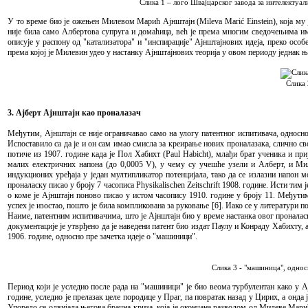
Слика 1 – лого Швајцарског завода за интелектуал
У то време био је ожењен Милевом Марић Ајнштајн (Mileva Marić Einstein), која му 
није била само Албертова супруга и домаћица, већ је према многим сведочењима им
описује у распону од "катализатора" и "инспирације" Ајнштајнових идеја, преко особ
према којој је Милевин удео у настанку Ајнштајнових теорија у овом периоду једнак ње
Слика 
3. Ајберт Ајнштајн као проналазач
Међутим, Ајнштајн се није ограничавао само на улогу патентног испитивача, односн
Испоставило са да је и он сам имао смисла за креирање нових проналазака, слично сво
потиче из 1907. године када је Пол Хабихт (Paul Habicht), млађи брат ученика и пр
малих електричних напона (до 0,0005 V), у чему су учешће узели и Алберт, и Ми
индукционих уређаја у један мултипликатор потенцијала, тако да се излазни напон м
проналаску писао у броју 7 часописа Physikalischen Zeitschrift 1908. године. Исти т
о коме је Ајнштајн поново писао у истом часопису 1910. године у броју 11. Међути
успех је изостао, пошто је била компликована за руковање [6]. Иако се у литератури 
Наиме, патентним испитивачима, што је Ајнштајн био у време настанка овог проналаск
документације је утврђено да је наведени патент био издат Паулу и Конраду Хабихту, а
1906. године, односно пре зачетка идеје о "машиници".
Слика 3 - "машиница", одно
Период који је уследио после рада на "машиници" је био веома турбулентан како у А
године, уследио је прелазак целе породице у Праг, па повратак назад у Цирих, а онда ј
Упоредо се одвијала његова брачна криза, која је окончана разводом од Милеве Мари