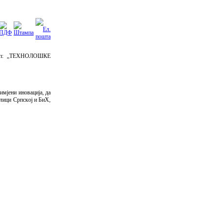
 скуп: „TEХНOЛOШКE
имjeни инoвaциja, дa
блици Српскoj и БиХ,