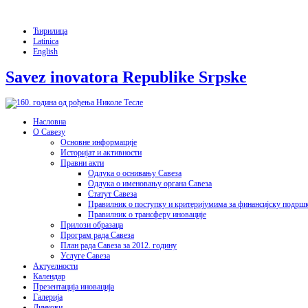
Ћирилица
Latinica
English
Savez inovatora Republike Srpske
Насловна
О Савезу
Основне информације
Историјат и активности
Правни акти
Одлука о оснивању Савеза
Одлука о именовању органа Савеза
Статут Савеза
Правилник о поступку и критеријумима за финансијску подрш
Правилник о трансферу иновације
Прилози образаца
Програм рада Савеза
План рада Савеза за 2012. годину
Услуге Савеза
Актуелности
Календар
Презентација иновација
Галерија
Линкови