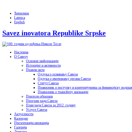
Ћирилица
Latinica
English
Savez inovatora Republike Srpske
Насловна
О Савезу
Основне информације
Историјат и активности
Правни акти
Одлука о оснивању Савеза
Одлука о именовању органа Савеза
Статут Савеза
Правилник о поступку и критеријумима за финансијску подрш
Правилник о трансферу иновације
Прилози образаца
Програм рада Савеза
План рада Савеза за 2012. годину
Услуге Савеза
Актуелности
Календар
Презентација иновација
Галерија
Линкови