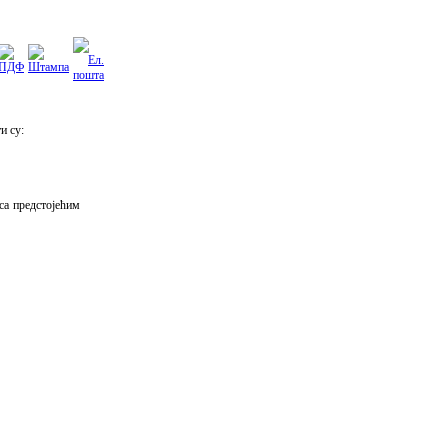
и су:
са предстојећим