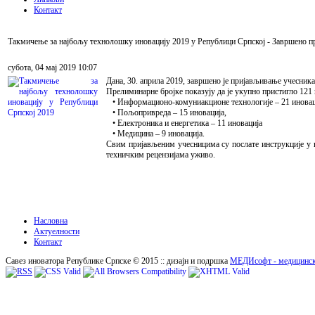
Контакт
Такмичењe за најбољу технолошку иновацију 2019 у Републици Српској - Завршено 
субота, 04 мај 2019 10:07
Дана, 30. априла 2019, завршено је пријављивање учесник
Прелиминарне бројке показују да је укупно пристигло 121 п
• Информационо-комуниакционе технологије – 21 иновац
• Пољопривреда – 15 иновација,
• Електроника и енергетика – 11 иновација
• Медицина – 9 иновација.
Свим пријављеним учесницима су послате инструкције у ве
техничким рецензијама уживо.
Насловна
Актуелности
Контакт
Савез иноватора Републике Српске © 2015 :: дизајн и подршка
МЕДИсофт - медицинск