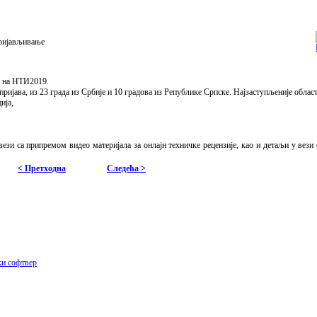
пријављивање
а на НТИ2019.
ријава, из 23 града из Србије и 10 градова из Републике Српске. Најзаступљеније област
ија,
зи са припремом видео материјала за онлајн техничке рецензије, као и детаљи у вези 
< Претходна
Следећа >
и софтвер