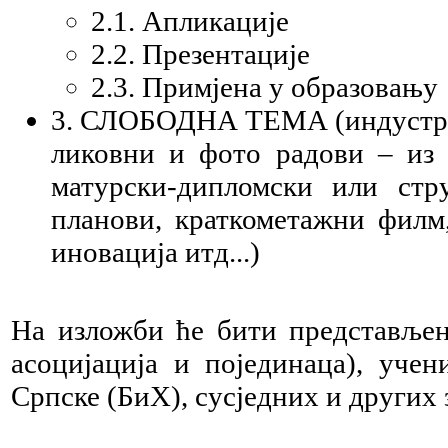
2.1. Апликације
2.2. Презентације
2.3. Примјена у образовању
3. СЛОБОДНА ТЕМА (индустријс
ликовни и фото радови – из о
матурски-дипломски или стр
планови, краткометажни филм,
иновација итд...)
На изложби ће бити представљен
асоцијација и појединаца), учен
Српске (БиХ), сусједних и других 