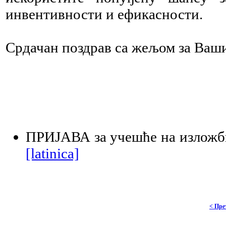
инвентивности и ефикасности.
Срдачан поздрав са жељом за Ваш
ПРИЈАВА за учешће на изло
[latinica]
< Пре