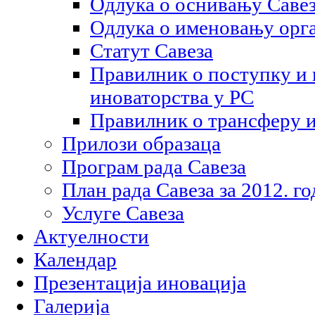
Одлука о оснивању Саве
Одлука о именовању орга
Статут Савеза
Правилник о поступку и
иноваторства у РС
Правилник о трансферу 
Прилози образаца
Програм рада Савеза
План рада Савеза за 2012. г
Услуге Савеза
Актуелности
Календар
Презентација иновација
Галерија