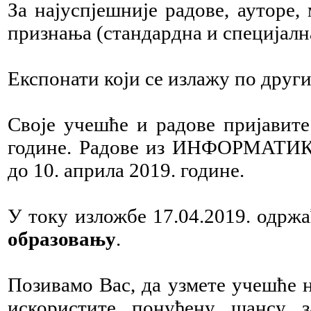
За најуспјешније радове, ауторе
признања (стандардна и специјална
Експонати који се излажу по други
Своје учешће и радове пријавите
године. Радове из ИНФОРМАТИКЕ 
до 10. априла 2019. године.
У току изложбе 17.04.2019. одрж
образовању
.
Позивамо Вас, да узмете учешће
искористите понуђену шансу 