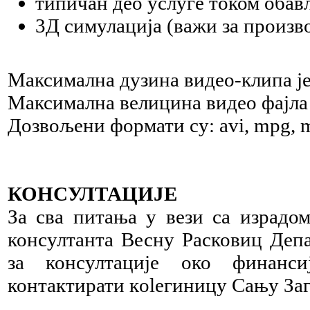
типичан део услуге током обав
3Д симулација (важи за произво
Максимална дузина видео-клипа је
Максимална велицина видео фајла 
Дозвољени формати су: avi, mpg, mov,
КОНСУЛТАЦИЈЕ
За сва питања у вези са израдо
консултанта Весну Расковиц Депал
за консултације око финанс
контактирати кoleгиницу Сању Заг