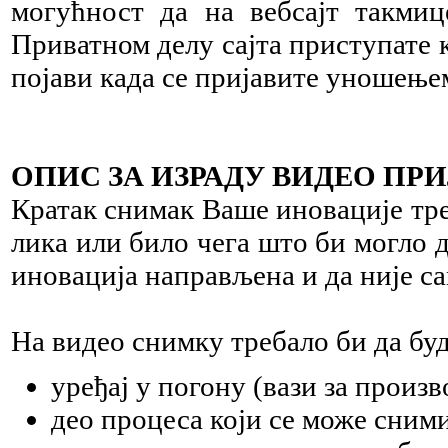
могућност да на вебсајт такмиц
Приватном делу сајта приступат
појави када се пријавите уношење
ОПИС ЗА ИЗРАДУ ВИДЕО ПР
Кратак снимак Ваше иновације тре
лика или било чега што би могло д
иновација направљена и да није са
На видео снимку требало би да буд
уређај у погону (вази за произв
део процеса који се може сними