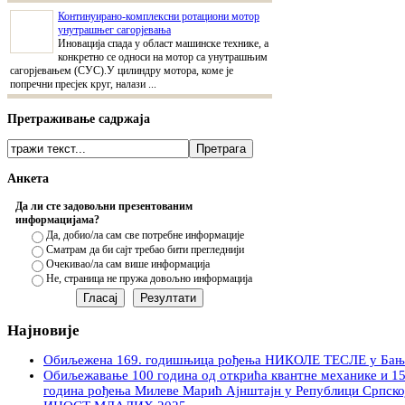
Континуирано-комплексни ротациони мотор
унутрашњег сагорјевања
Иновација спада у област машинске технике, а
конкретно се односи на мотор са унутрашњим
сагорјевањем (СУС).У цилиндру мотора, коме је
попречни пресјек круг, налази ...
Претраживање садржаја
Анкета
Да ли сте задовољни презентованим
информацијама?
Да, добио/ла сам све потребне информације
Сматрам да би сајт требао бити прегледнији
Очекивао/ла сам више информација
Не, страница не пружа довољно информација
Најновије
Обиљежена 169. годишњица рођења НИКОЛЕ ТЕСЛЕ у Бањ
Обиљежавање 100 година од открића квантне механике и 1
година рођења Милеве Марић Ајнштајн у Републици Српско