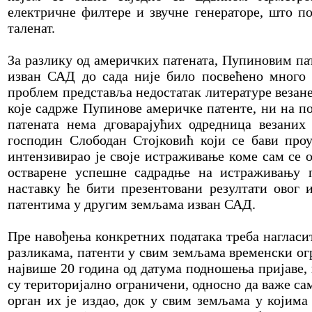
електричне филтере и звучне генераторе, што п
таленат.
За разлику од америчких патената, Пупиновим п
изван САД до сада није било посвећено много
проблем представља недостатак литературе везане
које садрже Пупинове америчке патенте, ни на п
патената нема дговарајућих одредница везаних
господин Слободан Стојковић који се бави про
интензивирао је своје истраживање коме сам се 
остварене успешне садрадње на истраживању п
наставку ће бити презентовани резултати овог
патентима у другим земљама изван САД.
Пре навођења конкретних података треба нагласи
разликама, патенти у свим земљама временски ог
највише 20 година од датума подношења пријаве, и
су територијално ограничени, односно да важе с
орган их је издао, док у свим земљама у којима