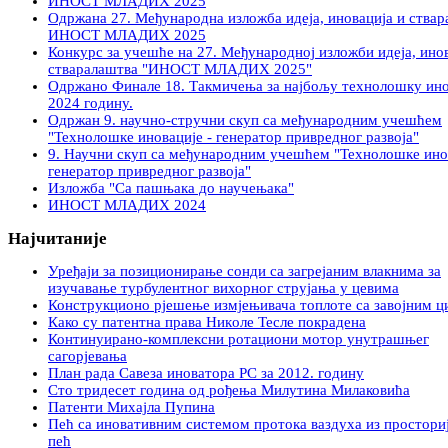
ИНОСТ МЛАДИХ 2025
Одржана 27. Међународна изложба идеја, иновација и ства
ИНОСТ МЛАДИХ 2025
Конкурс за учешће на 27. Међународној изложби идеја, инов
стваралаштва "ИНОСТ МЛАДИХ 2025"
Oдржано Финале 18. Такмичења за најбољу технолошку ино
2024 годину.
Одржан 9. научнo-стручни скуп са међународним учешћем
"Технолошке иновације - генератор привредног развоја"
9. Научни скуп са међународним учешћем "Технолошке инов
генератор привредног развоја"
Изложба "Са пашњака до научењака"
ИНОСТ МЛАДИХ 2024
Најчитаније
Уређаји за позиционирање сонди са загрејаним влакнима за
изучавање турбулентног вихорног струјања у цевима
Конструкционо рјешење измјењивача топлоте са завојним ц
Како су патентна права Никoлe Тесле покрадена
Континуирано-комплексни ротациони мотор унутрашњег
сагорјевања
План рада Савеза иноватора РС за 2012. годину
Сто тридесет година од рођења Милутина Милаковића
Патенти Михајла Пупина
Пећ са иновативним системом протока ваздуха из просториј
пећ