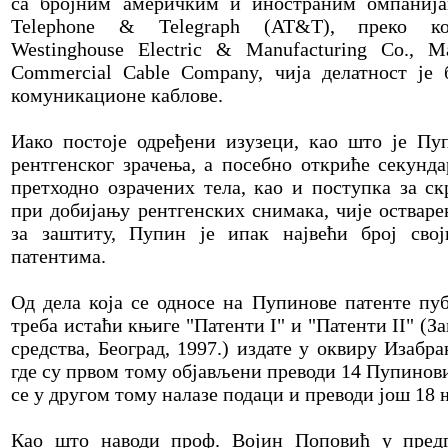
са бројним америчким и иностраним омпанија
Telephone & Telegraph (AT&T), преко ком
Westinghouse Electric & Manufacturing Co., М
Commercial Cable Company, чија делатност је 
комуникационе каблове.
Иако постоје одређени изузеци, као што је Пу
рентгенског зрачења, а посебно откриће секунд
претходно озрачених тела, као и поступка за с
при добијању рентгенских снимака, чије остваре
за заштиту, Пупин је ипак највећи број свој
патентима.
Од дела која се односе на Пупинове патенте пу
треба истаћи књиге "Патенти I" и "Патенти II" (З
средства, Београд, 1997.) издате у оквиру Изаб
где су првом тому објављени преводи 14 Пупинов
се у другом тому налазе подаци и преводи још 18 
Као што наводи проф. Војин Поповић у предг