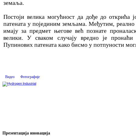
земаља.
Постоји велика могућност да дође до открића 
патената у појединим земљама. Међутим, реално 
имају за предмет његове већ познате проналаск
велики. У сваком случају вредно је пронаћ
Пупинових патената како бисмо у потпуности могл
Видео
Фотографије
Презентација иновација