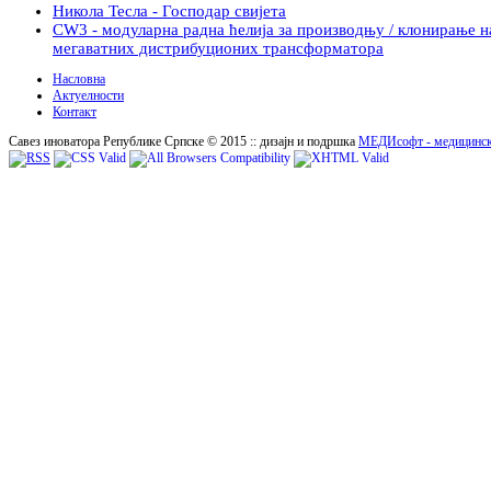
Никола Тесла - Господар свијета
CW3 - модуларна радна ћелија за производњу / клонирање н
мегаватних дистрибуционих трансформатора
Насловна
Актуелности
Контакт
Савез иноватора Републике Српске © 2015 :: дизајн и подршка
МЕДИсофт - медицинск