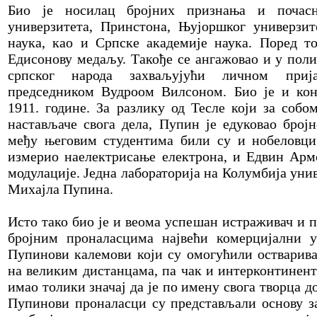
Био је носилац бројних признања и почасн
универзитета, Принстона, Њујоршког универзит
наука, као и Српске академије наука. Поред то
Едисонову медаљу. Такође се ангажовао и у поли
српског народа захваљујући личном приј
председником Вудроом Вилсоном. Био је и кон
1911. године. За разлику од Тесле који за собо
настављаче свога дела, Пупин је едуковао бројн
међу његовим студентима били су и нобеловци
измерио наелектрисање електрона, и Едвин Армс
модулације. Једна лабораторија на Колумбија уни
Михајла Пупина.
Исто тако био је и веома успешан истраживач и 
бројним проналасцима највећи комерцијални у
Пупинови калемови који су омогућили остварива
на великим дистанцама, па чак и интерконтинент
имао толики значај да је по имену свога творца д
Пупинови проналасци су представљали основу з