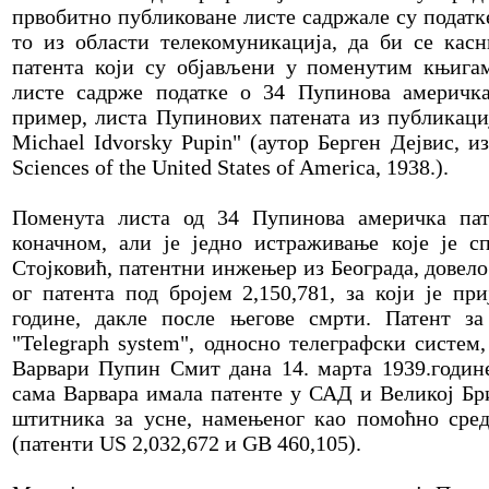
првобитно публиковане листе садржале су податк
то из области телекомуникација, да би се касн
патента који су објављени у поменутим књигам
листе садрже податке о 34 Пупинова америчка
пример, листа Пупинових патената из публикациј
Michael Idvorsky Pupin" (аутор Берген Дејвис, и
Sciences of the United States of America, 1938.).
Поменута листа од 34 Пупинова америчка пате
коначном, али је једно истраживање које је с
Стојковић, патентни инжењер из Београда, довел
ог патента под бројем 2,150,781, за који је при
године, дакле после његове смрти. Патент за
"Telegraph system", односно телеграфски систем
Варвари Пупин Смит дана 14. марта 1939.године
сама Варвара имала патенте у САД и Великој Бри
штитника за усне, намењеног као помоћно сред
(патенти US 2,032,672 и GB 460,105).