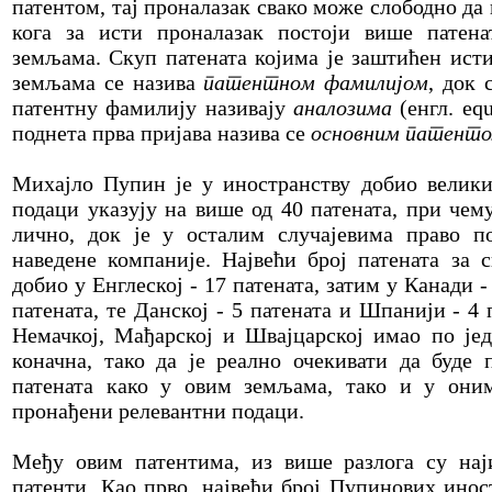
патентом, тај проналазак свако може слободно да 
кога за исти проналазак постоји више патена
земљама. Скуп патената којима је заштићен ист
земљама се назива
патентном фамилијом
, док 
патентну фамилију називају
аналозима
(енгл. equ
поднета прва пријава назива се
основним патент
Михајло Пупин је у иностранству добио велики 
подаци указују на више од 40 патената, при чем
лично, док је у осталим случајевима право п
наведене компаније. Највећи број патената за 
добио у Енглеској - 17 патената, затим у Канади -
патената, те Данској - 5 патената и Шпанији - 4 
Немачкој, Мађарској и Швајцарској имао по јед
коначна, тако да је реално очекивати да буде
патената како у овим земљама, тако и у оним
пронађени релевантни подаци.
Међу овим патентима, из више разлога су нај
патенти. Као прво, највећи број Пупинових инос