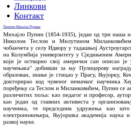
Линкови
Контакт
Патенти Михајла Пупина
Михајло Пупин (1854-1935), један од три наша н
Николом Теслом и Милутином Миланковићем
чобанчета у селу Идвору у тадашњој Аустроугарс
на Колумбија универзитету у Сједињеним Амер
који је остварио свој амерички сан описао ј
научењака" добивши за њу Пулицерову награду
образован, знање је стицао у Прагу, Њујорку, Ке
докторирао код чувеног немачког научника Х
поређењу са Теслом и Миланковићем, Пупин се ан
различитих поља: као педагог и професор, аутор
као један од главних активиста у организова
научника, те председник удружења као шт
електроинжењера, Њујоршка академија наука и
развој науке.