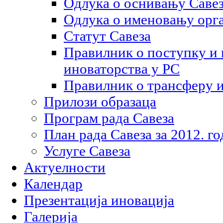
Одлука о оснивању Саве
Одлука о именовању орга
Статут Савеза
Правилник о поступку и
иноваторства у РС
Правилник о трансферу 
Прилози образаца
Програм рада Савеза
План рада Савеза за 2012. г
Услуге Савеза
Актуелности
Календар
Презентација иновација
Галерија