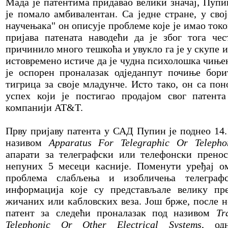
Мада је патентима придавао велики значај, Пуп
је помало амбивалентан. Са једне стране, у св
научењака" он описује проблеме које је имао то
пријава патената наводећи да је због тога чес
причинило много тешкоћа и увукло га је у скупе и
истовремено истиче да је чудна психолошка чиње
је оспорен проналазак одједанпут почиње бор
тигрица за своје младунче. Исто тако, он са п
успех који је постигао продајом свог патент
компанији AT&T.
Прву пријаву патента у САД Пупин је поднео 14.
називом
Apparatus For Telegraphic Or Telepho
апарати за телеграфски или телефонски пренос,
непуних 5 месеци касније. Поменути уређај о
проблема слабљења и изобличења телеграф
информација које су представљале велику п
жичаних или кабловских веза. Још брже, после н
патент за следећи проналазак под називом
Tr
Telephonic Or Other Electrical Systems
, од