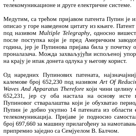
телекомуникационе и друге електричне системе.
Медутим, са трећом пријавом патента Пупин је и
описао у горе наведеном цитату из књиге. Патент 
под називом
Multiple Telegraphy
, односно вишест
после поступка који је пред Америчким заводом
година, јер је Пупинова пријава била у почетку 
проналазача. Можда захваљујући испољеној упорн
на крају је ипак донета одлука у његову корист.
Од наредних Пупинових патената, најзначајни
калемове број 652,230 под називом
Art Of Reduci
Waves And Apparatus Therefore
који чини целину 
652,231, јер су оба настала на основу исте 
Пупиновог стваралаштва који је обухватао перио
Пупин је добио укупно 14 патената из области 
телекомуникација. Пријаве је подносио самоста
број 697,660 за машину прилагођену за намотавање
припремио заједно са Семјуелом В. Балчом.