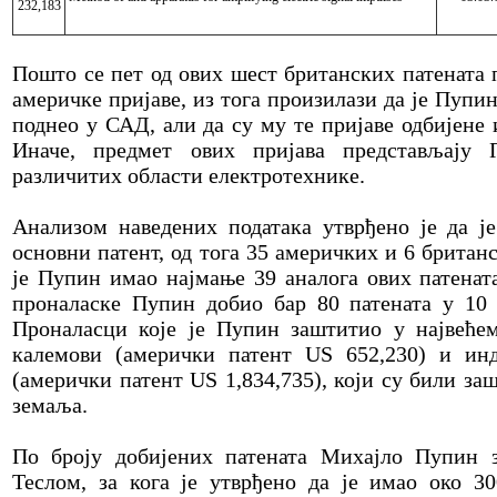
232,183
Пошто се пет од ових шест британских патената 
америчке пријаве, из тога произилази да је Пупин
поднео у САД, али да су му те пријаве одбијене 
Иначе, предмет ових пријава представљају 
различитих области електротехнике.
Анализом наведених података утврђено је да 
основни патент, од тога 35 америчких и 6 британс
је Пупин имао најмање 39 аналога ових патената
проналаске Пупин добио бар 80 патената у 10 
Проналасци које је Пупин заштитио у највеће
калемови (амерички патент US 652,230) и инд
(амерички патент US 1,834,735), који су били з
земаља.
По броју добијених патената Михајло Пупин з
Теслом, за кога је утврђено да је имао око 30