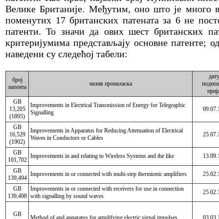
Велике Британије. Међутим, оно што је много в
поменутих 17 британских патената за 6 не пост
патенти. То значи да ових шест британских па
критеријумима представљају основне патенте; о
наведени су следећој табели:
дат
број
назив проналаска
подно
патента
приј
GB
Improvements in Electrical Transmission of Energy for Telegraphic
13,205
09.07.
Signalling
(1895)
GB
Improvements in Apparatus for Reducing Attenuation of Electrical
16,529
25.07.
Waves in Conductors or Cables
(1902)
GB
Improvements in and relating to Wireless Systems and the like
13.09.
101,702
GB
Improvements in or connected with multi-step thermionic amplifiers
25.02.
139,494
GB
Improvements in or connected with receivers for use in connection
25.02.
139,498
with signalling by sound waves
GB
Method of and apparatus for amplifying electric signal impulses
03.03.