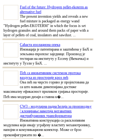
Fuel of the future: Hydrogen pellet-ekoterm as
alternative fuel
The present invention yields and reveals a new
fuel mixture is packaged as energy wand
"Hydrogen pellet-EKOTERM" in which the focus is set
hydrogen granules and around them packs of paper with a
layer of pellets of coal, insulators and sawdust. ...
Саћаста изолациона опека
Иновација је патентирана и заштићена у БиХ и
земљама европске заједнице. Производ је
тестиран на институту у Ессену (Њемачка) и
институту у Тузли у БиХ. ...
Пећ са иновативним системом протока
ваздуха из просторије кроз пећ
Ова пећ на чврсто гориво је пројектована да
са што мањим димензијама достиже
максималну ефикасност приликом гријања просторије.
Пећ има модеран дизајн а главна к�...
CW3 - модуларна радна ћелија за производњу
/ клонирање намотаја мегаватних
дистрибуционих трансформатора
Иновативна конструкција са расклопивим
модулима који имају уграђену властиту механотронику,
напојни и комуникациони конектор. Може се брзо
преконфигурисати по �...