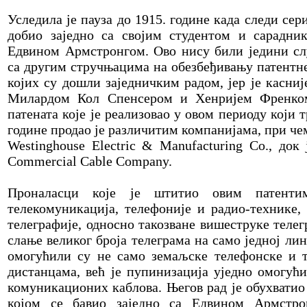
Уследила је пауза до 1915. године када следи сери
добио заједно са својим студентом и сарадни
Едвином Армстронгом. Ово нису били једини сл
са другим стручњацима на обезбеђивању патентне
којих су дошли заједничким радом, јер је касниј
Милардом Кол Спенсером и Хенријем Френком
патената које је реализовао у овом периоду који 
године продао је различитим компанијама, при чем
Westinghouse Electric & Manufacturing Co., до
Commercial Cable Company.
Проналасци које је штитио овим патентим
телекомуникација, телефоније и радио-технике,
телеграфије, односно такозване вишеструке телег
слање великог броја телеграма на само једној л
омогућили су не само земаљске телефонске и т
дистанцама, већ је пупинизација уједно омогућ
комуникационих каблова. Његов рад је обухватио
којом се бавио заједно са Едвином Армстро