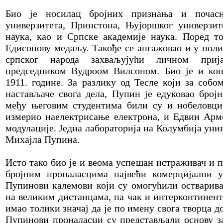
Био је носилац бројних признања и почасн
универзитета, Принстона, Њујоршког универзит
наука, као и Српске академије наука. Поред то
Едисонову медаљу. Такође се ангажовао и у поли
српског народа захваљујући личном приј
председником Вудроом Вилсоном. Био је и кон
1911. године. За разлику од Тесле који за собо
настављаче свога дела, Пупин је едуковао бројн
међу његовим студентима били су и нобеловци
измерио наелектрисање електрона, и Едвин Армс
модулације. Једна лабораторија на Колумбија уни
Михајла Пупина.
Исто тако био је и веома успешан истраживач и 
бројним проналасцима највећи комерцијални у
Пупинови калемови који су омогућили остварива
на великим дистанцама, па чак и интерконтинент
имао толики значај да је по имену свога творца д
Пупинови проналасци су представљали основу з