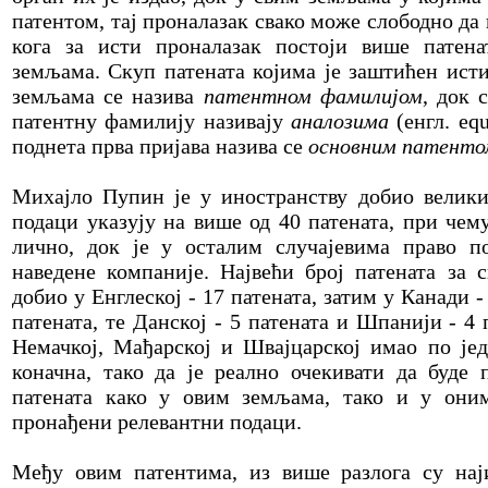
патентом, тај проналазак свако може слободно да 
кога за исти проналазак постоји више патена
земљама. Скуп патената којима је заштићен ист
земљама се назива
патентном фамилијом
, док 
патентну фамилију називају
аналозима
(енгл. equ
поднета прва пријава назива се
основним патенто
Михајло Пупин је у иностранству добио велики 
подаци указују на више од 40 патената, при чем
лично, док је у осталим случајевима право п
наведене компаније. Највећи број патената за 
добио у Енглеској - 17 патената, затим у Канади -
патената, те Данској - 5 патената и Шпанији - 4 
Немачкој, Мађарској и Швајцарској имао по јед
коначна, тако да је реално очекивати да буде
патената како у овим земљама, тако и у оним
пронађени релевантни подаци.
Међу овим патентима, из више разлога су нај