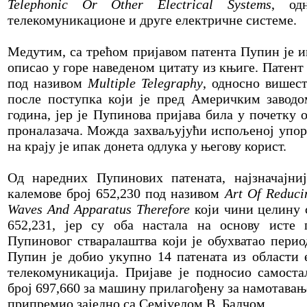
Telephonic Or Other Electrical Systems
, од
телекомуникационе и друге електричне системе.
Медутим, са трећом пријавом патента Пупин је и
описао у горе наведеном цитату из књиге. Патент 
под називом
Multiple Telegraphy
, односно вишест
после поступка који је пред Америчким заводом
година, јер је Пупинова пријава била у почетку 
проналазача. Можда захваљујући испољеној упорн
на крају је ипак донета одлука у његову корист.
Од наредних Пупинових патената, најзначајни
калемове број 652,230 под називом
Art Of Reduci
Waves And Apparatus Therefore
који чини целину 
652,231, јер су оба настала на основу исте 
Пупиновог стваралаштва који је обухватао перио
Пупин је добио укупно 14 патената из области 
телекомуникација. Пријаве је подносио самоста
број 697,660 за машину прилагођену за намотавање
припремио заједно са Семјуелом В. Балчом.