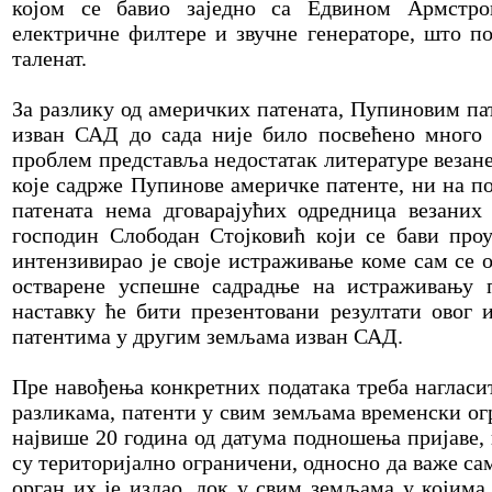
којом се бавио заједно са Едвином Армстро
електричне филтере и звучне генераторе, што п
таленат.
За разлику од америчких патената, Пупиновим п
изван САД до сада није било посвећено много
проблем представља недостатак литературе везане
које садрже Пупинове америчке патенте, ни на п
патената нема дговарајућих одредница везаних
господин Слободан Стојковић који се бави про
интензивирао је своје истраживање коме сам се 
остварене успешне садрадње на истраживању п
наставку ће бити презентовани резултати овог
патентима у другим земљама изван САД.
Пре навођења конкретних података треба нагласи
разликама, патенти у свим земљама временски ог
највише 20 година од датума подношења пријаве, и
су територијално ограничени, односно да важе с
орган их је издао, док у свим земљама у којима