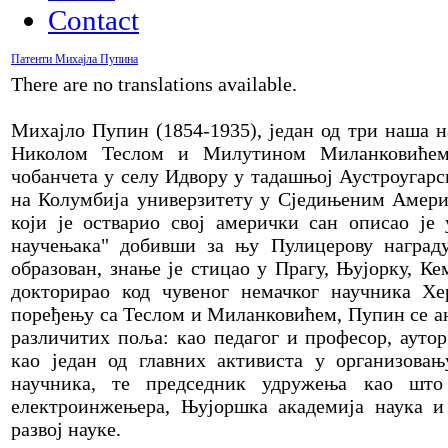
Contact
Патенти Михајла Пупина
There are no translations available.
Михајло Пупин (1854-1935), један од три наша н
Николом Теслом и Милутином Миланковићем
чобанчета у селу Идвору у тадашњој Аустроугарс
на Колумбија универзитету у Сједињеним Амер
који је остварио свој амерички сан описао ј
научењака" добивши за њу Пулицерову награду
образован, знање је стицао у Прагу, Њујорку, Ке
докторирао код чувеног немачког научника Х
поређењу са Теслом и Миланковићем, Пупин се ан
различитих поља: као педагог и професор, аутор
као један од главних активиста у организова
научника, те председник удружења као шт
електроинжењера, Њујоршка академија наука и
развој науке.