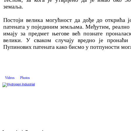
земаља.
Постоји велика могућност да дође до открића 
патената у појединим земљама. Међутим, реално 
имају за предмет његове већ познате проналаск
велики. У сваком случају вредно је пронаћ
Пупинових патената како бисмо у потпуности могл
Videos
Photos