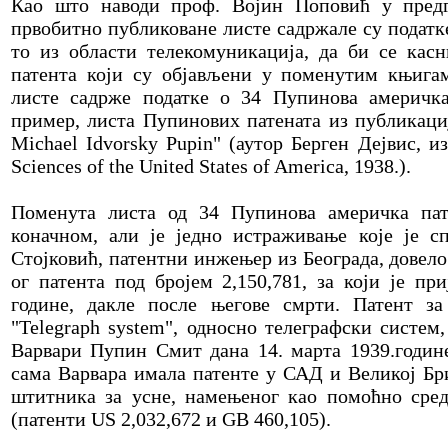
Као што наводи проф. Војин Поповић у предг
првобитно публиковане листе садржале су податк
то из области телекомуникација, да би се касн
патента који су објављени у поменутим књигам
листе садрже податке о 34 Пупинова америчка
пример, листа Пупинових патената из публикациј
Michael Idvorsky Pupin" (аутор Берген Дејвис, и
Sciences of the United States of America, 1938.).
Поменута листа од 34 Пупинова америчка пате
коначном, али је једно истраживање које је с
Стојковић, патентни инжењер из Београда, довел
ог патента под бројем 2,150,781, за који је при
године, дакле после његове смрти. Патент за
"Telegraph system", односно телеграфски систем
Варвари Пупин Смит дана 14. марта 1939.године
сама Варвара имала патенте у САД и Великој Бри
штитника за усне, намењеног као помоћно сред
(патенти US 2,032,672 и GB 460,105).