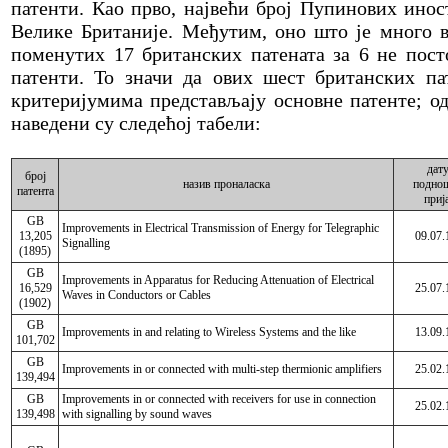
патенти. Као прво, највећи број Пупинових инос
Велике Британије. Међутим, оно што је много в
поменутих 17 британских патената за 6 не пост
патенти. То значи да ових шест британских па
критеријумима представљају основне патенте; о
наведени су следећој табели:
дат
број
назив проналаска
подно
патента
приј
GB
Improvements in Electrical Transmission of Energy for Telegraphic
13,205
09.07.
Signalling
(1895)
GB
Improvements in Apparatus for Reducing Attenuation of Electrical
16,529
25.07.
Waves in Conductors or Cables
(1902)
GB
Improvements in and relating to Wireless Systems and the like
13.09.
101,702
GB
Improvements in or connected with multi-step thermionic amplifiers
25.02.
139,494
GB
Improvements in or connected with receivers for use in connection
25.02.
139,498
with signalling by sound waves