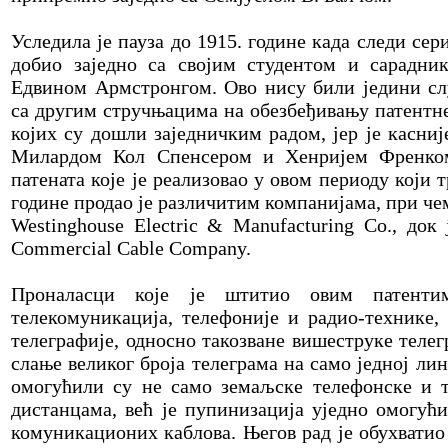
Уследила је пауза до 1915. године када следи сери
добио заједно са својим студентом и сарадни
Едвином Армстронгом. Ово нису били једини сл
са другим стручњацима на обезбеђивању патентне
којих су дошли заједничким радом, јер је касниј
Милардом Кол Спенсером и Хенријем Френком
патената које је реализовао у овом периоду који 
године продао је различитим компанијама, при чем
Westinghouse Electric & Manufacturing Co., до
Commercial Cable Company.
Проналасци које је штитио овим патентим
телекомуникација, телефоније и радио-технике,
телеграфије, односно такозване вишеструке телег
слање великог броја телеграма на само једној л
омогућили су не само земаљске телефонске и т
дистанцама, већ је пупинизација уједно омогућ
комуникационих каблова. Његов рад је обухватио