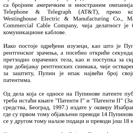
са бројним америчким и иностраним омпанија
Telephone & Telegraph (AT&T), преко ком
Westinghouse Electric & Manufacturing Co., М
Commercial Cable Company, чија делатност је 
комуникационе каблове.
Иако постоје одређени изузеци, као што је Пу
рентгенског зрачења, а посебно откриће секунд
претходно озрачених тела, као и поступка за с
при добијању рентгенских снимака, чије остваре
за заштиту, Пупин је ипак највећи број свој
патентима.
Од дела која се односе на Пупинове патенте пу
треба истаћи књиге "Патенти I" и "Патенти II" (З
средства, Београд, 1997.) издате у оквиру Изаб
где су првом тому објављени преводи 14 Пупинов
се у другом тому налазе подаци и преводи још 18 