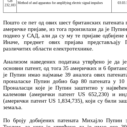
GB
Method of and apparatus for amplifying electric signal impulses
03.03.
232,183
Пошто се пет од ових шест британских патената 
америчке пријаве, из тога произилази да је Пупин
поднео у САД, али да су му те пријаве одбијене 
Иначе, предмет ових пријава представљају 
различитих области електротехнике.
Анализом наведених података утврђено је да 
основни патент, од тога 35 америчких и 6 британс
је Пупин имао најмање 39 аналога ових патената
проналаске Пупин добио бар 80 патената у 10 
Проналасци које је Пупин заштитио у највеће
калемови (амерички патент US 652,230) и инд
(амерички патент US 1,834,735), који су били з
земаља.
По броју добијених патената Михајло Пупин з
Теслом, за кога је утврђено да је имао око 30