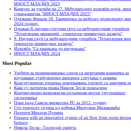
ИНОСТ МЛАДИХ 2025
Конкурс за учешће на 27. Међународној изложби идеја, инов
стваралаштва "ИНОСТ МЛАДИХ 2025"
Oдржано Финале 18. Такмичења за најбољу технолошку ино
2024 годину.
Одржан 9. научнo-стручни скуп са међународним учешћем
"Технолошке иновације - генератор привредног развоја"
9. Научни скуп са међународним учешћем "Технолошке инов
генератор привредног развоја"
Изложба "Са пашњака до научењака"
ИНОСТ МЛАДИХ 2024
Most Popular
Уређаји за позиционирање сонди са загрејаним влакнима за
изучавање турбулентног вихорног струјања у цевима
Конструкционо рјешење измјењивача топлоте са завојним ц
Како су патентна права Никoлe Тесле покрадена
Континуирано-комплексни ротациони мотор унутрашњег
сагорјевања
План рада Савеза иноватора РС за 2012. годину
Сто тридесет година од рођења Милутина Милаковића
Патенти Михајла Пупина
Furnace with an innovative system of air flow from room throu
furnace
Никола Тесла - Господар свијета