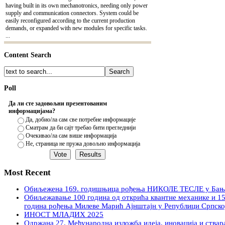
having built in its own mechanotronics, needing only power
supply and communication connectors. System could be
easily reconfigured according to the current production
demands, or expanded with new modules for specific tasks.
...
Content Search
Poll
Да ли сте задовољни презентованим
информацијама?
Да, добио/ла сам све потребне информације
Сматрам да би сајт требао бити прегледнији
Очекивао/ла сам више информација
Не, страница не пружа довољно информација
Most Recent
Обиљежена 169. годишњица рођења НИКОЛЕ ТЕСЛЕ у Бањ
Обиљежавање 100 година од открића квантне механике и 1
година рођења Милеве Марић Ајнштајн у Републици Српско
ИНОСТ МЛАДИХ 2025
Одржана 27. Међународна изложба идеја, иновација и ства