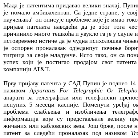
Мада је патентима придавао велики значај, Пуп
је помало амбивалентан. Са једне стране, у св
научењака" он описује проблеме које је имао то
пријава патената наводећи да је због тога чес
причинило много тешкоћа и увукло га је у скупе и
истовремено истиче да је чудна психолошка чиње
је оспорен проналазак одједанпут почиње бор
тигрица за своје младунче. Исто тако, он са п
успех који је постигао продајом свог патент
компанији AT&T.
Прву пријаву патента у САД Пупин је поднео 14.
називом
Apparatus For Telegraphic Or Telepho
апарати за телеграфски или телефонски пренос,
непуних 5 месеци касније. Поменути уређај о
проблема слабљења и изобличења телеграф
информација које су представљале велику п
жичаних или кабловских веза. Још брже, после н
патент за следећи проналазак под називом
Tr