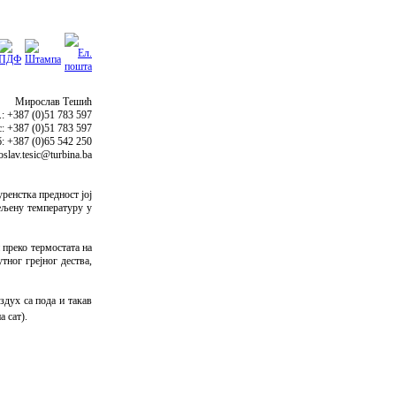
Мирослав Тешић
.: +387 (0)51 783 597
: +387 (0)51 783 597
: +387 (0)65 542 250
slav.tesic@turbina.ba
ренстка предност јој
жељену температуру у
 преко термостата на
тног грејног дества,
здух са пода и такав
а сат).