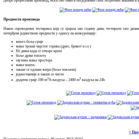
Добро пројектован производ, искуство тима и посједовање свих потребних машина и ал
Предности производа
Након спроведених тестирања која су трајала око годину дана, тестирали смо два
потврђене јединствене предности у односу на конкуренцију:
много боље грије
мање троши чврстог горива (дрво, брикет и сл.)
Не дими када се отворе врата
боље држи топлоту
заузима мање простора
мање кошта
лакше се одлаже ватра (боље повлачи)
једноставније и лакше се чисти
3
3
додатно грије 100 m
/h ваздуха – 2400 m
ваздуха на 24h
< Пре