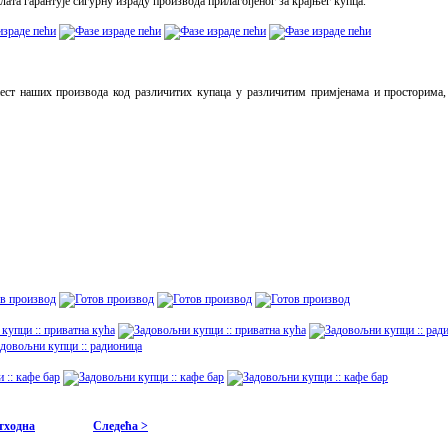
ата гарантује сигурну израду производа прилагођеног за крајњег купца.
наест наших производа код различитих купаца у различитим примјенама и просторима
тходна
Следећа >