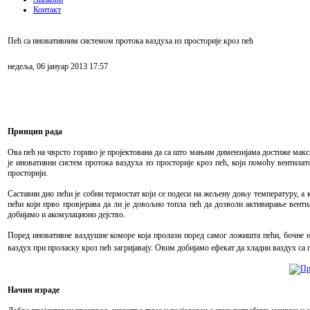
Контакт
Пећ са иновативним системом протока ваздуха из просторије кроз пећ
недеља, 06 јануар 2013 17:57
Принцип рада
Ова пећ на чврсто гориво је пројектована да са што мањим димензијама достиже макс
је иновативни систем протока ваздуха из просторије кроз пећ, који помоћу вентила
просторији.
Саставни дио пећи је собни термостат који се подеси на жељену доњу температуру, а 
пећи који прво провјерава да ли је довољно топла пећ да дозволи активирање вентил
добијамо и акомулационо дејство.
Поред иновативне ваздушне коморе која пролази поред самог ложишта пећи, бочне но
ваздух при проласку кроз пећ загријавају. Овим добијамо ефекат да хладни ваздух са
Начин израде