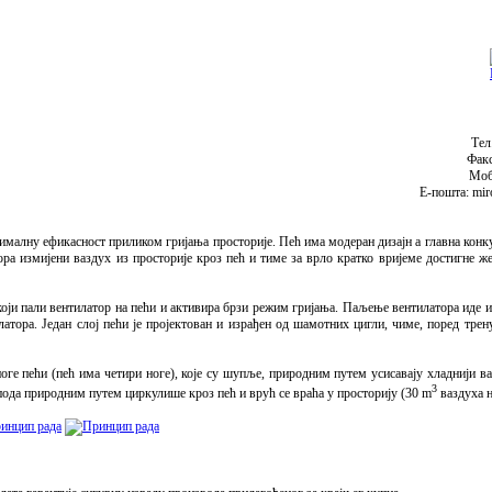
Тел
Факс
Моб
Е-пошта: miro
ималну ефикасност приликом гријања просторије. Пећ има модеран дизајн а главна конку
тора измијени ваздух из просторије кроз пећ и тиме за врло кратко вријеме достигне 
који пали вентилатор на пећи и активира брзи режим гријања. Паљење вентилатора иде и
атора. Један слој пећи је пројектован и израђен од шамотних цигли, чиме, поред трену
ге пећи (пећ има четири ноге), које су шупље, природним путем усисавају хладнији ва
3
 пода природним путем циркулише кроз пећ и врућ се враћа у просторију (30 m
ваздуха н