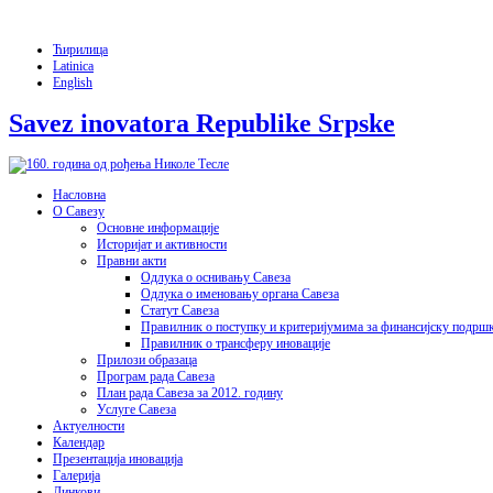
Ћирилица
Latinica
English
Savez inovatora Republike Srpske
Насловна
О Савезу
Основне информације
Историјат и активности
Правни акти
Одлука о оснивању Савеза
Одлука о именовању органа Савеза
Статут Савеза
Правилник о поступку и критеријумима за финансијску подрш
Правилник о трансферу иновације
Прилози образаца
Програм рада Савеза
План рада Савеза за 2012. годину
Услуге Савеза
Актуелности
Календар
Презентација иновација
Галерија
Линкови