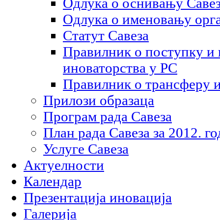
Одлука о оснивању Саве
Одлука о именовању орга
Статут Савеза
Правилник о поступку и
иноваторства у РС
Правилник о трансферу 
Прилози образаца
Програм рада Савеза
План рада Савеза за 2012. г
Услуге Савеза
Актуелности
Календар
Презентација иновација
Галерија