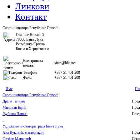
Линкови
Контакт
Савез иноватора Републике Српске
Старине Новака 5
78000 Бања Лука
Република Српска
Босна и Херцеговина
Електронска
sinrs@blic.net
пошта:
Телефон:
+387 51 461 200
Факс:
+387 51 461 200
Име
По
Савез иноватора Републике Српске
Драго Талијан
Пред
Милован Бајић
Пред
Љубиша Пашић
Гене
Удружење иноватора града Бања Лука
Ана Вуковић, мастер екон.
Пред
Стефан Марковић
Секр