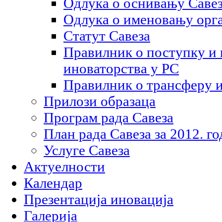
Одлука о оснивању Саве
Одлука о именовању орга
Статут Савеза
Правилник о поступку и
иноваторства у РС
Правилник о трансферу 
Прилози образаца
Програм рада Савеза
План рада Савеза за 2012. г
Услуге Савеза
Актуелности
Календар
Презентација иновација
Галерија