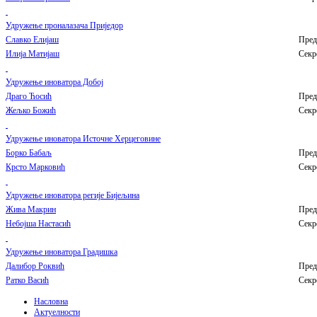
Удружење проналазача Приједор
Славко Елијаш
Пред
Илија Матијаш
Секр
Удружење иноватора Добој
Драго Ћосић
Пред
Жељко Божић
Секр
Удружење иноватора Источне Херцеговине
Борко Бабаљ
Пред
Крсто Марковић
Секр
Удружење иноватора регије Бијељина
Жива Мaкрин
Пред
Небојша Настасић
Секр
Удружење иноватора Градишка
Далибор Роквић
Пред
Ратко Васић
Секр
Насловна
Актуелности